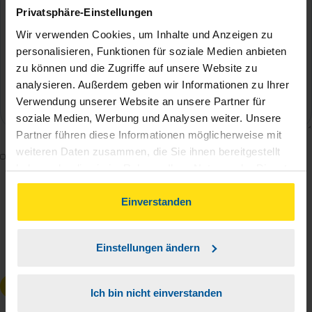
Privatsphäre-Einstellungen
Wir verwenden Cookies, um Inhalte und Anzeigen zu
personalisieren, Funktionen für soziale Medien anbieten
zu können und die Zugriffe auf unsere Website zu
analysieren. Außerdem geben wir Informationen zu Ihrer
Verwendung unserer Website an unsere Partner für
soziale Medien, Werbung und Analysen weiter. Unsere
Partner führen diese Informationen möglicherweise mit
weiteren Daten zusammen, die Sie ihnen bereitgestellt
Mit dem Absenden des Kontaktformulars erkläre ich
haben oder die sie im Rahmen Ihrer Nutzung der Dienste
mich damit einverstanden, dass meine Daten zur
gesammelt haben. Indem Sie auf Einverstanden klicken,
Bearbeitung meines Anliegens sowie zur internen
können Sie der Verwendung von Cookies, gemäß
Einverstanden
Analyse der Zugriffsquelle verwendet werden.
unserer
➔ Datenschutzrichtlinie
zustimmen.
Die
Datenschutzbestimmungen
habe ich zur
Einstellungen ändern
Kenntnis genommen.
*
Anfrage absenden
Ich bin nicht einverstanden