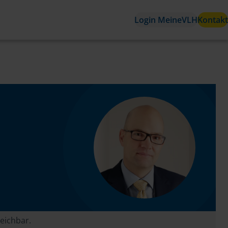
Login MeineVLH
Kontakt
reichbar.