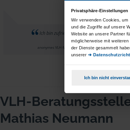
Privatsphäre-Einstellungen
Wir verwenden Cookies, um I
und die Zugriffe auf unsere 
E
Ich bin zufrieden.
Website an unsere Partner fü
Sprec
möglicherweise mit weiteren
anonymes VLH-Mitglied
der Dienste gesammelt haben
unserer
➔ Datenschutzricht
Ich bin nicht einverst
VLH-Beratungsstell
Mathias Neumann