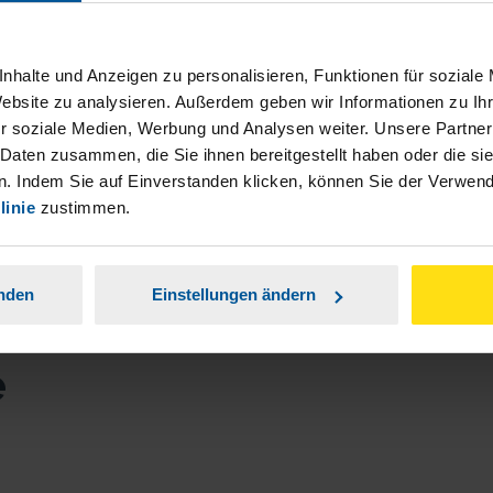
nhalte und Anzeigen zu personalisieren, Funktionen für soziale
Website zu analysieren. Außerdem geben wir Informationen zu I
s macht Spaß ! Dort beraten zu werden. Mehr
r soziale Medien, Werbung und Analysen weiter. Unsere Partner
htage - wäre optimal - Gruß an die LESER -
 Daten zusammen, die Sie ihnen bereitgestellt haben oder die s
. Indem Sie auf Einverstanden klicken, können Sie der Verwe
anonymes VLH-Mitglied
linie
zustimmen.
anden
Einstellungen ändern
e