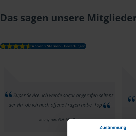
Das sagen unsere Mitgliede
4.6 von 5 Sternen
(5 Bewertungen)
Super Sevice. Ich werde sogar angerufen seitens
der vlh, ob ich noch offene Fragen habe. Top
anonymes VLH-Mitglied
Zustimmung