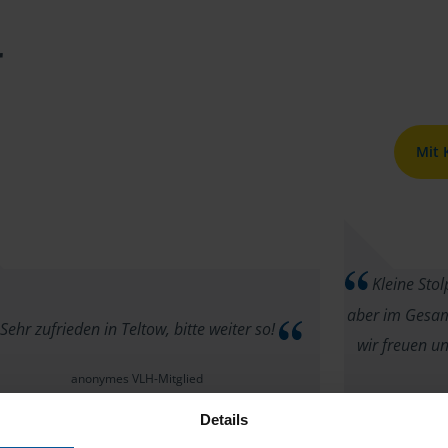
r
Mit
Kleine Stolp
aber im Gesam
Sehr zufrieden in Teltow, bitte weiter so!
wir freuen u
anonymes VLH-Mitglied
Details