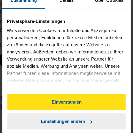
Zustimmung
Details
Über Cookies
auch unterwegs im Griff.
Fotografieren Sie Belege, laden Sie Dokumente sicher hoch
oder lesen Sie Nachrichten von Ihrer Beraterin oder Ihrem
Privatsphäre-Einstellungen
Berater – jederzeit und von überall.
Wir verwenden Cookies, um Inhalte und Anzeigen zu
personalisieren, Funktionen für soziale Medien anbieten
Laden Sie die App kostenlos herunter:
zu können und die Zugriffe auf unsere Website zu
analysieren. Außerdem geben wir Informationen zu Ihrer
Verwendung unserer Website an unsere Partner für
soziale Medien, Werbung und Analysen weiter. Unsere
Partner führen diese Informationen möglicherweise mit
weiteren Daten zusammen, die Sie ihnen bereitgestellt
haben oder die sie im Rahmen Ihrer Nutzung der Dienste
gesammelt haben. Indem Sie auf Einverstanden klicken,
Noch keinen Zugang? So einfach
können Sie der Verwendung von Cookies, gemäß
Einverstanden
beantragen Sie ihn.
unserer
➔ Datenschutzrichtlinie
zustimmen.
Einstellungen ändern
Sie teilen mir mit, dass Sie MeineVLH nutzen
1