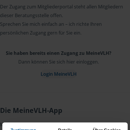
Der Zugang zum Mitgliederportal steht allen Mitgliedern
dieser Beratungsstelle offen.
Sprechen Sie mich einfach an – ich richte Ihren
persönlichen Zugang gern für Sie ein.
Sie haben bereits einen Zugang zu MeineVLH?
Dann können Sie sich hier einloggen.
Login MeineVLH
Die MeineVLH-App
Mit der
MeineVLH-App
haben Sie Ihre Steuererklärung