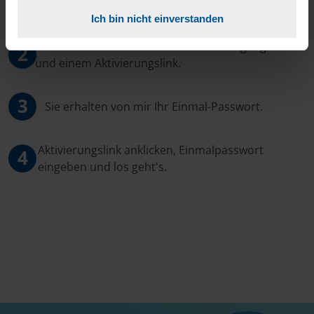
wollen.
Ich bin nicht einverstanden
Sie bekommen eine E-Mail mit Ihren Zugangsdaten
2
und einem Aktivierungslink.
3
Sie erhalten von mir Ihr Einmal-Passwort.
Aktivierungslink anklicken, Einmalpasswort
4
eingeben und los geht's.