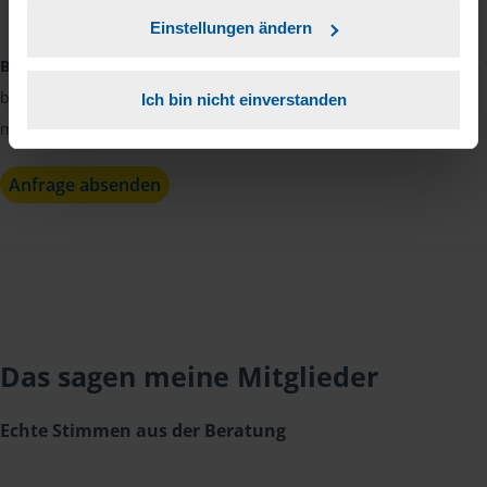
Kenntnis genommen.
*
Einstellungen ändern
Bitte beachten:
Die Beratungsstelle ist in der Zeit vom 09.07.2026
bis 23.08.2026 nicht besetzt. Mathias Neumann wird sich danach
Ich bin nicht einverstanden
mit Ihnen in Verbindung setzen.
Anfrage absenden
Das sagen meine Mitglieder
Echte Stimmen aus der Beratung