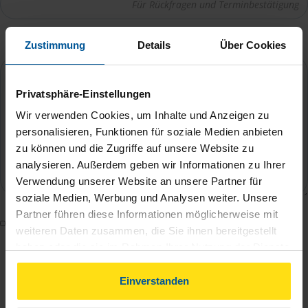
Ihre Nachricht an Mathias Neumann
*
Zustimmung
Details
Über Cookies
Privatsphäre-Einstellungen
Wir verwenden Cookies, um Inhalte und Anzeigen zu
personalisieren, Funktionen für soziale Medien anbieten
zu können und die Zugriffe auf unsere Website zu
analysieren. Außerdem geben wir Informationen zu Ihrer
Verwendung unserer Website an unsere Partner für
soziale Medien, Werbung und Analysen weiter. Unsere
Partner führen diese Informationen möglicherweise mit
Mit dem Absenden des Kontaktformulars erkläre ich
weiteren Daten zusammen, die Sie ihnen bereitgestellt
mich damit einverstanden, dass meine Daten zur
haben oder die sie im Rahmen Ihrer Nutzung der Dienste
Bearbeitung meines Anliegens sowie zur internen
gesammelt haben. Indem Sie auf Einverstanden klicken,
Analyse der Zugriffsquelle verwendet werden.
können Sie der Verwendung von Cookies, gemäß
Einverstanden
unserer
➔ Datenschutzrichtlinie
zustimmen.
Die
Datenschutzbestimmungen
habe ich zur