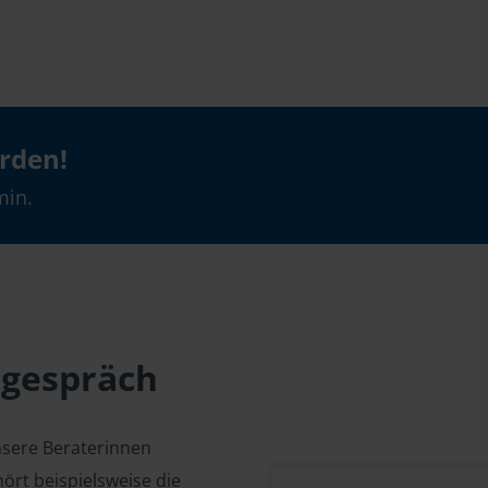
erden!
min.
sgespräch
nsere Beraterinnen
ört beispielsweise die