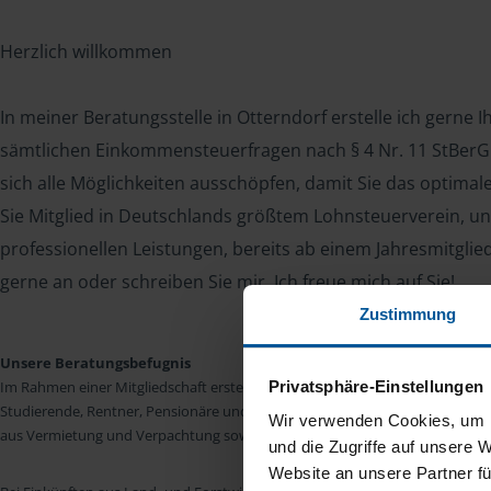
Herzlich willkommen
In meiner Beratungsstelle in Otterndorf erstelle ich gerne 
sämtlichen Einkommensteuerfragen nach § 4 Nr. 11 StBerG. 
sich alle Möglichkeiten ausschöpfen, damit Sie das optima
Sie Mitglied in Deutschlands größtem Lohnsteuerverein, un
professionellen Leistungen, bereits ab einem Jahresmitglie
gerne an oder schreiben Sie mir. Ich freue mich auf Sie!
Zustimmung
Unsere Beratungsbefugnis
Privatsphäre-Einstellungen
Im Rahmen einer Mitgliedschaft erstellen wir die Einkommensteuererkläru
Studierende, Rentner, Pensionäre und Unterhaltsempfänger nach § 4 Nr. 11
Wir verwenden Cookies, um I
aus Vermietung und Verpachtung sowie Kapitalerträgen sind wir in vielen Fäll
und die Zugriffe auf unsere 
Website an unsere Partner fü