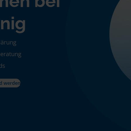
men bei
nig
klärung
Beratung
ds
ed werden