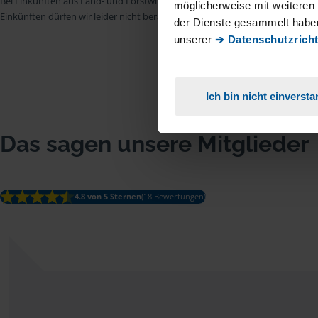
Bei Einkünften aus Land- und Forstwirtschaft, aus Gewerbebetrieb, aus selb
möglicherweise mit weiteren
Einkünften dürfen wir leider nicht beraten.
der Dienste gesammelt haben
unserer
➔ Datenschutzricht
Ich bin nicht einverst
Das sagen unsere Mitglieder
4.8 von 5 Sternen
(18 Bewertungen)