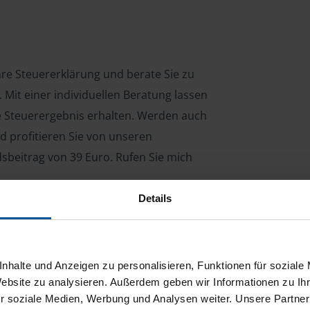
Ihre Steuererklärung und berate Sie zu
Mit einer individuellen Beratung lassen
le Steuerergebnis erhalten. Werden auch
d profitieren Sie von unseren
dsbeitrag von 39 Euro. Rufen Sie mich
Details
ng für Arbeitnehmer, Beamte, Auszubildende,
 Steuerberatungsgesetz (StBerG). Auch bei Einkünften
nhalte und Anzeigen zu personalisieren, Funktionen für soziale
en der geeignete Dienstleister für Sie.
Website zu analysieren. Außerdem geben wir Informationen zu I
r soziale Medien, Werbung und Analysen weiter. Unsere Partner