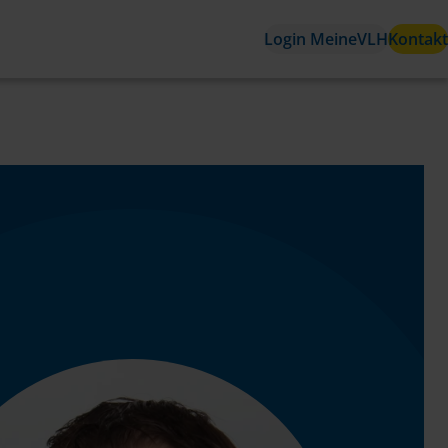
Login MeineVLH
Kontakt