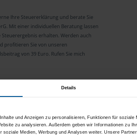
gerne Ihre Steuererklärung und berate Sie
G. Mit einer individuellen Beratung lassen
le Steuerergebnis erhalten. Werden auch
d profitieren Sie von unseren
dsbeitrag von 39 Euro. Rufen Sie mich
Details
ng für Arbeitnehmer, Beamte, Auszubildende,
 Steuerberatungsgesetz (StBerG). Auch bei Einkünften
en der geeignete Dienstleister für Sie.
nhalte und Anzeigen zu personalisieren, Funktionen für soziale
stständiger Tätigkeit und umsatzsteuerpflichtigen
Website zu analysieren. Außerdem geben wir Informationen zu I
r soziale Medien, Werbung und Analysen weiter. Unsere Partner