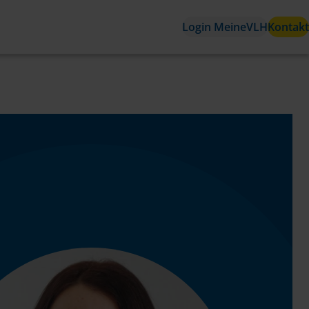
Login MeineVLH
Kontakt