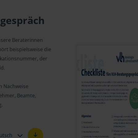
sgespräch
nsere Beraterinnen
ört beispielsweise die
fikationsnummer, der
d.
en Nachweise
tnehmer, Beamte,
g.
utsch