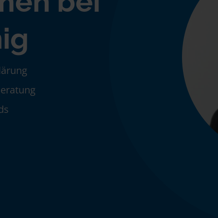
men bei
nig
klärung
Beratung
ds