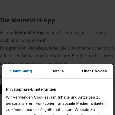
Die MeineVLH-App
Mit der
MeineVLH-App
haben Sie Ihre Steuererklärung
auch unterwegs im Griff.
Fotografieren Sie Belege, laden Sie Dokumente sicher hoch
oder lesen Sie Nachrichten von Ihrer Beraterin oder Ihrem
Berater – jederzeit und von überall.
Zustimmung
Details
Über Cookies
Laden Sie die App kostenlos herunter:
Privatsphäre-Einstellungen
Wir verwenden Cookies, um Inhalte und Anzeigen zu
personalisieren, Funktionen für soziale Medien anbieten
zu können und die Zugriffe auf unsere Website zu