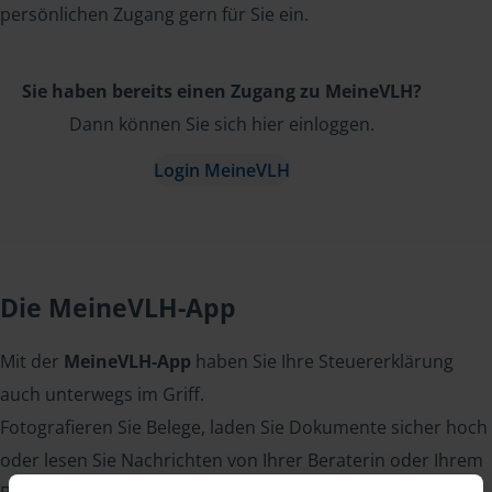
persönlichen Zugang gern für Sie ein.
Sie haben bereits einen Zugang zu MeineVLH?
Dann können Sie sich hier einloggen.
Login MeineVLH
Die MeineVLH-App
Mit der
MeineVLH-App
haben Sie Ihre Steuererklärung
auch unterwegs im Griff.
Fotografieren Sie Belege, laden Sie Dokumente sicher hoch
oder lesen Sie Nachrichten von Ihrer Beraterin oder Ihrem