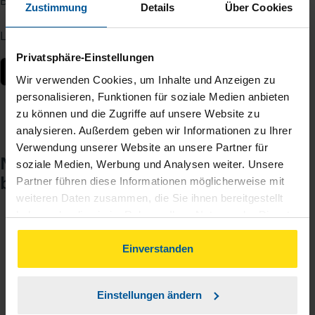
Berater – jederzeit und von überall.
Zustimmung
Details
Über Cookies
Laden Sie die App kostenlos herunter:
Privatsphäre-Einstellungen
Wir verwenden Cookies, um Inhalte und Anzeigen zu
personalisieren, Funktionen für soziale Medien anbieten
zu können und die Zugriffe auf unsere Website zu
analysieren. Außerdem geben wir Informationen zu Ihrer
Verwendung unserer Website an unsere Partner für
Noch keinen Zugang? So einfach
soziale Medien, Werbung und Analysen weiter. Unsere
beantragen Sie ihn.
Partner führen diese Informationen möglicherweise mit
weiteren Daten zusammen, die Sie ihnen bereitgestellt
haben oder die sie im Rahmen Ihrer Nutzung der Dienste
gesammelt haben. Indem Sie auf Einverstanden klicken,
Sie teilen mir mit, dass Sie MeineVLH nutzen
1
können Sie der Verwendung von Cookies, gemäß
Einverstanden
wollen.
unserer
➔ Datenschutzrichtlinie
zustimmen.
Sie bekommen eine E-Mail mit Ihren Zugangsdaten
2
Einstellungen ändern
und einem Aktivierungslink.