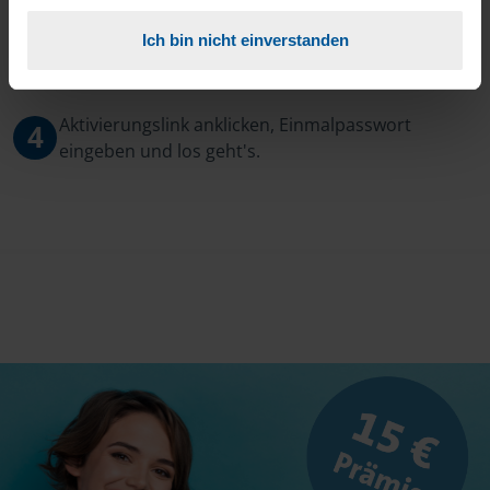
Ich bin nicht einverstanden
3
Sie erhalten von mir Ihr Einmal-Passwort.
Aktivierungslink anklicken, Einmalpasswort
4
eingeben und los geht's.