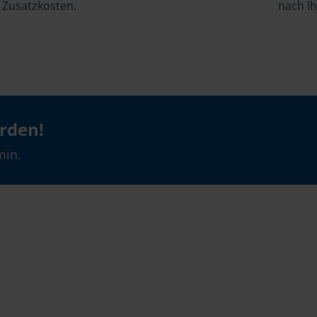
Zusatzkosten.
nach I
erden!
min.