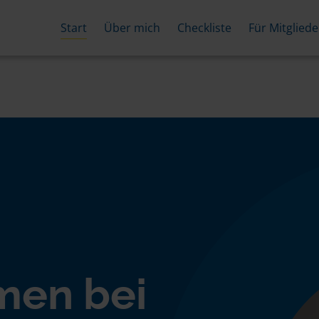
Start
Über mich
Checkliste
Für Mitgliede
men bei