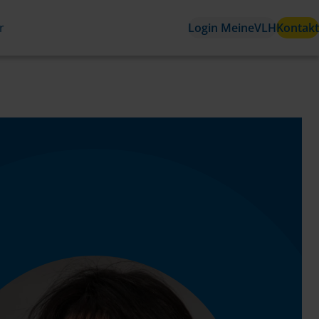
r
Login MeineVLH
Kontakt