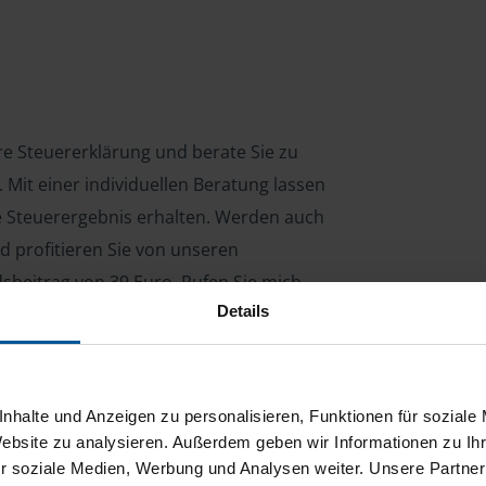
hre Steuererklärung und berate Sie zu
Mit einer individuellen Beratung lassen
le Steuerergebnis erhalten. Werden auch
d profitieren Sie von unseren
dsbeitrag von 39 Euro. Rufen Sie mich
Details
nhalte und Anzeigen zu personalisieren, Funktionen für soziale
ng für Arbeitnehmer, Beamte, Auszubildende,
 Steuerberatungsgesetz (StBerG). Auch bei Einkünften
Website zu analysieren. Außerdem geben wir Informationen zu I
en der geeignete Dienstleister für Sie.
r soziale Medien, Werbung und Analysen weiter. Unsere Partner