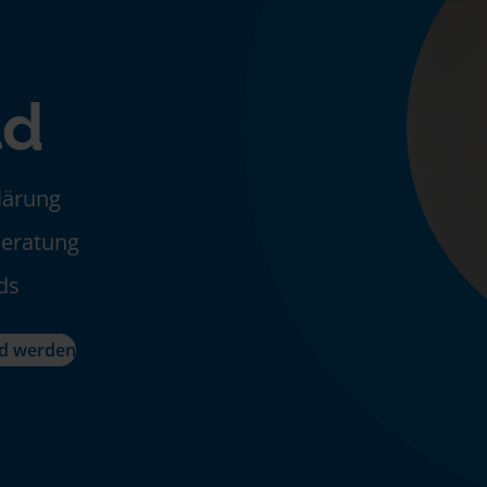
ld
klärung
Beratung
ds
ed werden