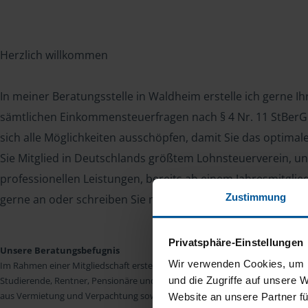
Herzlich willkommen
In meiner Beratungsstelle in Waldheim erstelle ich gerne I
sämtlichen Einkommensteuerfragen nach § 4 Nr. 11 StBerG. 
sich alle Möglichkeiten ausschöpfen, damit Sie das optima
Sie Mitglied in Deutschlands größtem Lohnsteuerverein, un
professionellen Leistungen, bereits ab einem Jahresmitglie
Zustimmung
gerne an oder schreiben Sie mir. Ich freue mich auf Sie!
Privatsphäre-Einstellungen
Unsere Beratungsbefugnis
Wir verwenden Cookies, um I
Im Rahmen einer Mitgliedschaft erstellen wir die Einkommensteuererkläru
Studierende, Rentner, Pensionäre und Unterhaltsempfänger nach § 4 Nr. 11
und die Zugriffe auf unsere 
aus Vermietung und Verpachtung sowie Kapitalerträgen sind wir in vielen Fäll
Website an unsere Partner fü