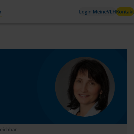
r
Login MeineVLH
Kontakt
reichbar.