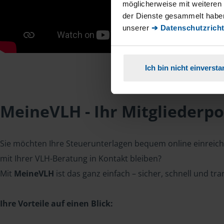
möglicherweise mit weiteren
der Dienste gesammelt haben
unserer
➔ Datenschutzricht
Ich bin nicht einverst
MeineVLH - Ihr Mitgliederpo
Sie möchten Ihre Steuerunterlagen bequem online einreiche
mit Ihrer VLH-Beratung in Kontakt bleiben?
Mit
MeineVLH
ist das ganz einfach – sicher, schnell und tr
Ihre Vorteile auf einen Blick: