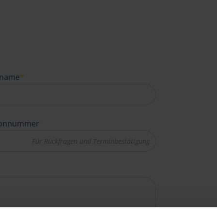
name
*
fonnummer