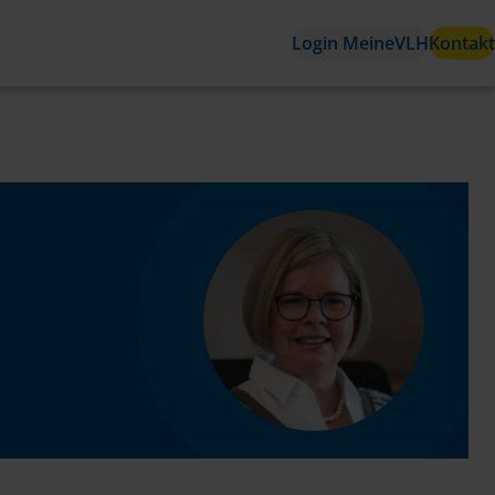
Login MeineVLH
Kontakt