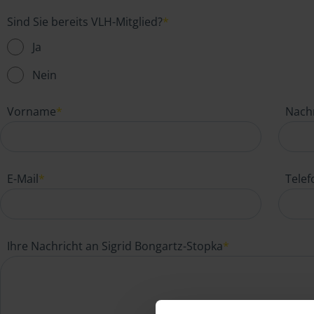
Sind Sie bereits VLH-Mitglied?
*
Ja
Nein
Vorname
*
Nach
E-Mail
*
Tele
Ihre Nachricht an Sigrid Bongartz-Stopka
*