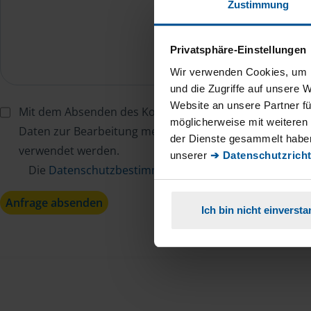
Zustimmung
Privatsphäre-Einstellungen
Wir verwenden Cookies, um I
und die Zugriffe auf unsere 
Website an unsere Partner fü
Mit dem Absenden des Kontaktformulars erkläre ich mi
möglicherweise mit weiteren
Daten zur Bearbeitung meines Anliegens sowie zur inter
der Dienste gesammelt haben
verwendet werden.
unserer
➔ Datenschutzricht
Die
Datenschutzbestimmungen
habe ich zur Kenntn
Anfrage absenden
Ich bin nicht einverst