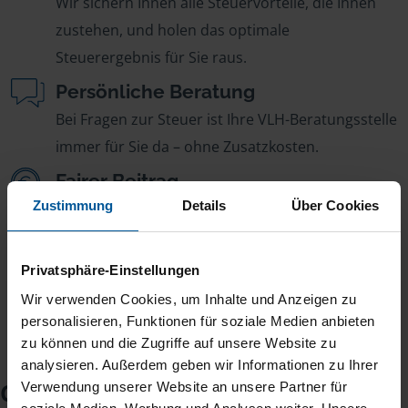
Wir sichern Ihnen alle Steuervorteile, die Ihnen
zustehen, und holen das optimale
Steuerergebnis für Sie raus.
Persönliche Beratung
Bei Fragen zur Steuer ist Ihre VLH-Beratungsstelle
immer für Sie da – ohne Zusatzkosten.
Fairer Beitrag
Zustimmung
Details
Über Cookies
Sie zahlen für alle unsere Leistungen nur einen
jährlichen Mitgliedsbeitrag, der sich nach Ihren
Jahreseinnahmen richtet.
Privatsphäre-Einstellungen
Wir verwenden Cookies, um Inhalte und Anzeigen zu
personalisieren, Funktionen für soziale Medien anbieten
zu können und die Zugriffe auf unsere Website zu
analysieren. Außerdem geben wir Informationen zu Ihrer
Checkliste für Ihr
Verwendung unserer Website an unsere Partner für