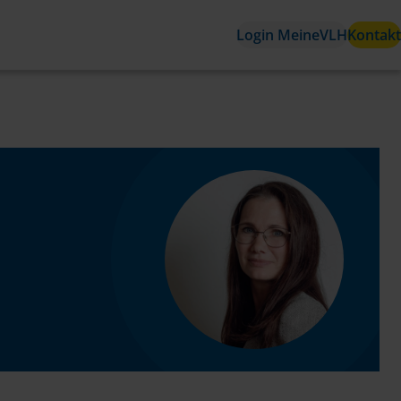
Login MeineVLH
Kontakt