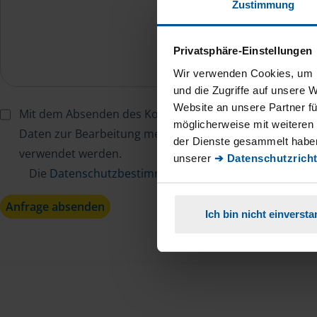
Zustimmung
Privatsphäre-Einstellungen
Wir verwenden Cookies, um I
und die Zugriffe auf unsere 
Website an unsere Partner fü
Mit dem Absenden des Kontaktformulars erkläre ich mi
möglicherweise mit weiteren
Daten zur Bearbeitung meines Anliegens sowie zur inter
der Dienste gesammelt haben
verwendet werden.
unserer
➔ Datenschutzricht
Die
Datenschutzbestimmungen
habe ich zur Kenntn
Anfrage absenden
Ich bin nicht einverst