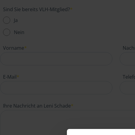
Sind Sie bereits VLH-Mitglied?
*
Ja
Nein
Vorname
*
Nach
E-Mail
*
Tele
Ihre Nachricht an Leni Schade
*