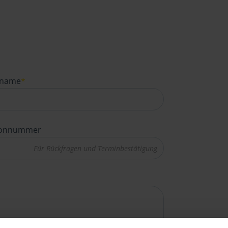
name
*
fonnummer