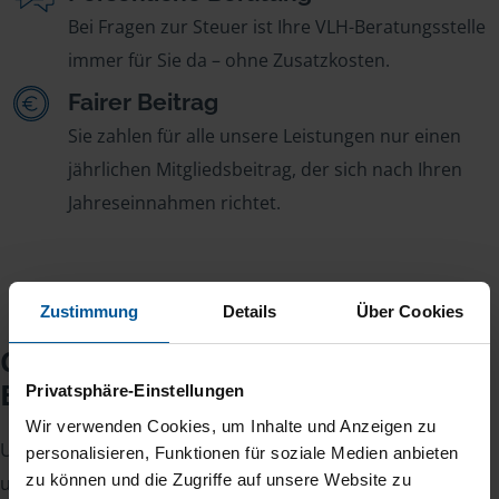
Bei Fragen zur Steuer ist Ihre VLH-Beratungsstelle
immer für Sie da – ohne Zusatzkosten.
Fairer Beitrag
Sie zahlen für alle unsere Leistungen nur einen
jährlichen Mitgliedsbeitrag, der sich nach Ihren
Jahreseinnahmen richtet.
Zustimmung
Details
Über Cookies
Checkliste für Ihr
Beratungsgespräch
Privatsphäre-Einstellungen
Wir verwenden Cookies, um Inhalte und Anzeigen zu
Um Ihre Steuererklärung erstellen zu können, benötigen
personalisieren, Funktionen für soziale Medien anbieten
zu können und die Zugriffe auf unsere Website zu
unsere Beraterinnen und Berater eine Reihe von