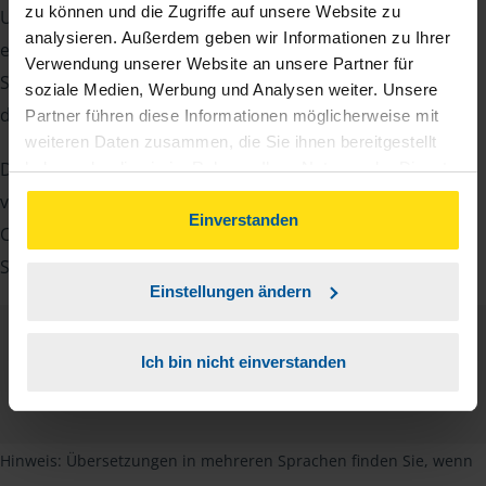
zu können und die Zugriffe auf unsere Website zu
Unterlagen von Ihnen. Dazu gehört beispielsweise die
analysieren. Außerdem geben wir Informationen zu Ihrer
elektronische Lohnsteuerbescheinigung, Ihre
Verwendung unserer Website an unsere Partner für
Steueridentifikationsnummer, der Rentenbescheid oder
soziale Medien, Werbung und Analysen weiter. Unsere
die Bescheinigung über das Kindergeld.
Partner führen diese Informationen möglicherweise mit
weiteren Daten zusammen, die Sie ihnen bereitgestellt
Damit Sie sich gut vorbereiten können und keinen der
haben oder die sie im Rahmen Ihrer Nutzung der Dienste
gesammelt haben. Indem Sie auf Einverstanden klicken,
vielen Nachweise vergessen, stellen wir Ihnen hier eine
können Sie der Verwendung von Cookies, gemäß
Einverstanden
Checkliste für Arbeitnehmer, Beamte, Auszubildende und
unserer
➔ Datenschutzrichtlinie
zustimmen.
Studenten sowie Rentner zur Verfügung.
Einstellungen ändern
Checkliste
Ich bin nicht einverstanden
Deutsch
PDF - 585 KB
Hinweis: Übersetzungen in mehreren Sprachen finden Sie, wenn