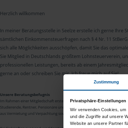
Herzlich willkommen
In meiner Beratungsstelle in Seelze erstelle ich gerne Ihre
sämtlichen Einkommensteuerfragen nach § 4 Nr. 11 StBerG. 
sich alle Möglichkeiten ausschöpfen, damit Sie das optima
Sie Mitglied in Deutschlands größtem Lohnsteuerverein, un
professionellen Leistungen, bereits ab einem Jahresmitglie
gerne an oder schreiben Sie mir. Ich freue mich auf Sie!
Zustimmung
Unsere Beratungsbefugnis
Privatsphäre-Einstellungen
Im Rahmen einer Mitgliedschaft erstellen wir die Einkommensteuererkläru
Studierende, Rentner, Pensionäre und Unterhaltsempfänger nach § 4 Nr. 11
Wir verwenden Cookies, um I
aus Vermietung und Verpachtung sowie Kapitalerträgen sind wir in vielen Fäll
und die Zugriffe auf unsere 
Website an unsere Partner fü