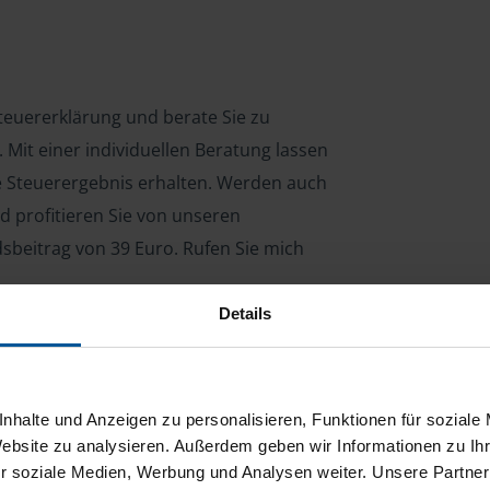
 Steuererklärung und berate Sie zu
Mit einer individuellen Beratung lassen
le Steuerergebnis erhalten. Werden auch
d profitieren Sie von unseren
dsbeitrag von 39 Euro. Rufen Sie mich
Details
ng für Arbeitnehmer, Beamte, Auszubildende,
 Steuerberatungsgesetz (StBerG). Auch bei Einkünften
nhalte und Anzeigen zu personalisieren, Funktionen für soziale
en der geeignete Dienstleister für Sie.
Website zu analysieren. Außerdem geben wir Informationen zu I
r soziale Medien, Werbung und Analysen weiter. Unsere Partner