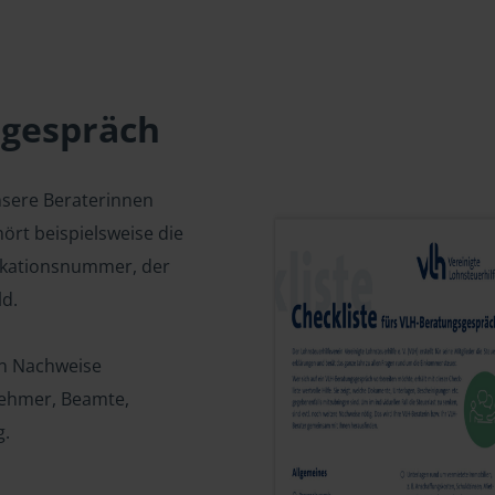
sgespräch
nsere Beraterinnen
ört beispielsweise die
fikationsnummer, der
d.
en Nachweise
tnehmer, Beamte,
g.