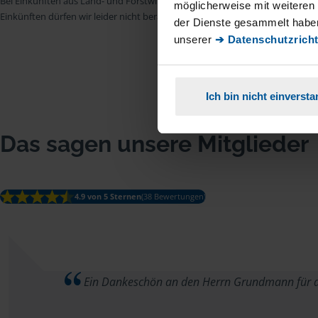
Bei Einkünften aus Land- und Forstwirtschaft, aus Gewerbebetrieb, aus selb
möglicherweise mit weiteren
Einkünften dürfen wir leider nicht beraten.
der Dienste gesammelt haben
unserer
➔ Datenschutzricht
Ich bin nicht einverst
Das sagen unsere Mitglieder
4.9 von 5 Sternen
(38 Bewertungen)
Ein Dankeschön an den Herrn Grundmann für di