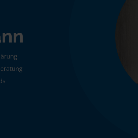
ann
klärung
Beratung
ds