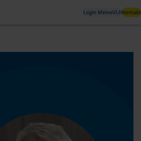
Login MeineVLH
Kontakt