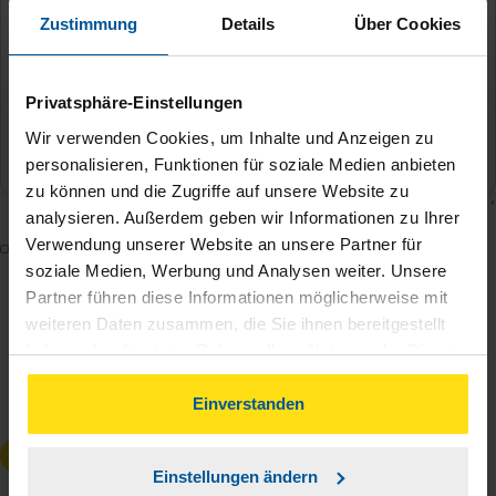
Zustimmung
Details
Über Cookies
Privatsphäre-Einstellungen
Wir verwenden Cookies, um Inhalte und Anzeigen zu
personalisieren, Funktionen für soziale Medien anbieten
zu können und die Zugriffe auf unsere Website zu
analysieren. Außerdem geben wir Informationen zu Ihrer
Verwendung unserer Website an unsere Partner für
Mit dem Absenden des Kontaktformulars erkläre ich
soziale Medien, Werbung und Analysen weiter. Unsere
mich damit einverstanden, dass meine Daten zur
Partner führen diese Informationen möglicherweise mit
Bearbeitung meines Anliegens sowie zur internen
weiteren Daten zusammen, die Sie ihnen bereitgestellt
Analyse der Zugriffsquelle verwendet werden.
haben oder die sie im Rahmen Ihrer Nutzung der Dienste
Die
Datenschutzbestimmungen
habe ich zur
gesammelt haben. Indem Sie auf Einverstanden klicken,
Kenntnis genommen.
*
können Sie der Verwendung von Cookies, gemäß
Einverstanden
unserer
➔ Datenschutzrichtlinie
zustimmen.
Anfrage absenden
Einstellungen ändern