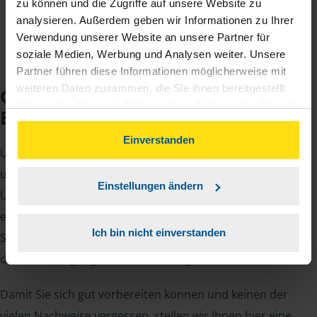
zu können und die Zugriffe auf unsere Website zu
analysieren. Außerdem geben wir Informationen zu Ihrer
Verwendung unserer Website an unsere Partner für
soziale Medien, Werbung und Analysen weiter. Unsere
Partner führen diese Informationen möglicherweise mit
weiteren Daten zusammen, die Sie ihnen bereitgestellt
Checkliste für Ihr
haben oder die sie im Rahmen Ihrer Nutzung der Dienste
Beratungsgespräch
gesammelt haben. Indem Sie auf Einverstanden klicken,
können Sie der Verwendung von Cookies, gemäß
Einverstanden
Um Ihre Steuererklärung erstellen zu können, benötigen
unserer
➔ Datenschutzrichtlinie
zustimmen.
unsere Beraterinnen und Berater eine Reihe von
Einstellungen ändern
Unterlagen von Ihnen. Dazu gehört beispielsweise die
elektronische Lohnsteuerbescheinigung, Ihre
Ich bin nicht einverstanden
Steueridentifikationsnummer, der Rentenbescheid oder
die Bescheinigung über das Kindergeld.
Damit Sie sich gut vorbereiten können und keinen der
vielen Nachweise vergessen, stellen wir Ihnen hier eine