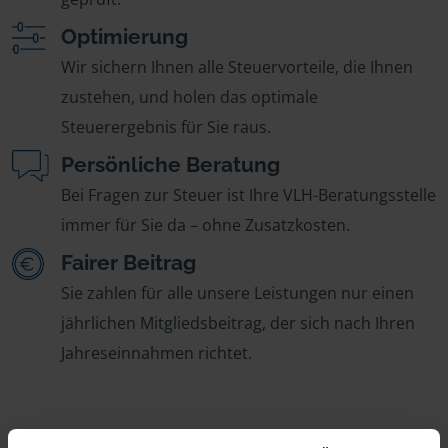
Optimierung
Wir sichern Ihnen alle Steuervorteile, die Ihnen
zustehen, und holen das optimale
Steuerergebnis für Sie raus.
Persönliche Beratung
Bei Fragen zur Steuer ist Ihre VLH-Beratungsstelle
immer für Sie da – ohne Zusatzkosten.
Fairer Beitrag
Sie zahlen für alle unsere Leistungen nur einen
jährlichen Mitgliedsbeitrag, der sich nach Ihren
Jahreseinnahmen richtet.