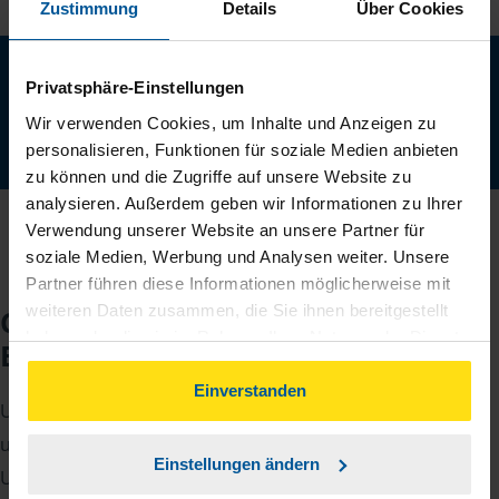
Zustimmung
Details
Über Cookies
Neu: Jetzt auch digital Mitglied werden!
Privatsphäre-Einstellungen
Schnell, einfach und komplett online - ohne Termin.
Wir verwenden Cookies, um Inhalte und Anzeigen zu
Jetzt digital starten
personalisieren, Funktionen für soziale Medien anbieten
zu können und die Zugriffe auf unsere Website zu
analysieren. Außerdem geben wir Informationen zu Ihrer
Verwendung unserer Website an unsere Partner für
soziale Medien, Werbung und Analysen weiter. Unsere
Partner führen diese Informationen möglicherweise mit
weiteren Daten zusammen, die Sie ihnen bereitgestellt
Checkliste für Ihr
haben oder die sie im Rahmen Ihrer Nutzung der Dienste
Beratungsgespräch
gesammelt haben. Indem Sie auf Einverstanden klicken,
können Sie der Verwendung von Cookies, gemäß
Einverstanden
Um Ihre Steuererklärung erstellen zu können, benötigen
unserer
➔ Datenschutzrichtlinie
zustimmen.
unsere Beraterinnen und Berater eine Reihe von
Einstellungen ändern
Unterlagen von Ihnen. Dazu gehört beispielsweise die