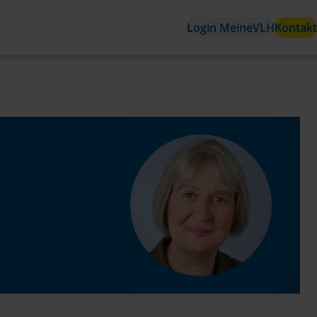
Login MeineVLH
Kontakt