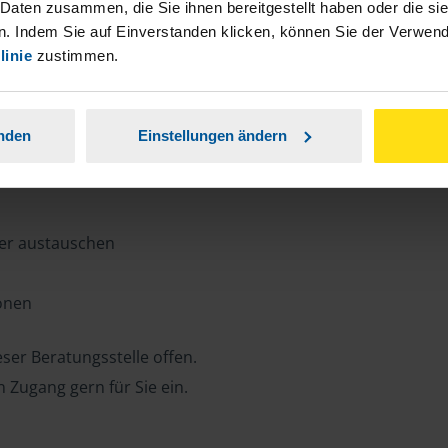
n, Zeit und Porto sparen und jederzeit
 Daten zusammen, die Sie ihnen bereitgestellt haben oder die s
. Indem Sie auf Einverstanden klicken, können Sie der Verwe
linie
zustimmen.
ansparent.
anden
Einstellungen ändern
ter austauschen
ionen
ser Beratungsstelle offen.
n Zugang gern für Sie ein.