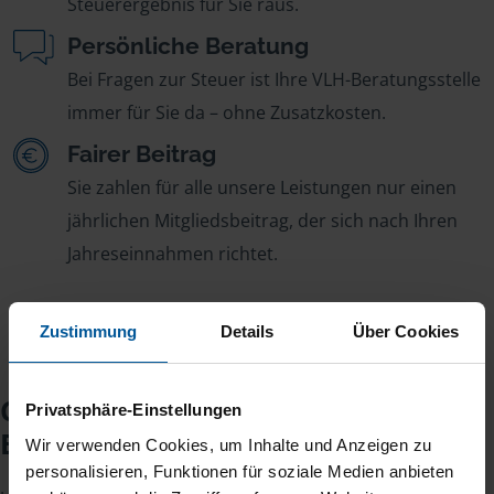
Steuerergebnis für Sie raus.
Persönliche Beratung
Bei Fragen zur Steuer ist Ihre VLH-Beratungsstelle
immer für Sie da – ohne Zusatzkosten.
Fairer Beitrag
Sie zahlen für alle unsere Leistungen nur einen
jährlichen Mitgliedsbeitrag, der sich nach Ihren
Jahreseinnahmen richtet.
Zustimmung
Details
Über Cookies
Checkliste für Ihr
Privatsphäre-Einstellungen
Beratungsgespräch
Wir verwenden Cookies, um Inhalte und Anzeigen zu
personalisieren, Funktionen für soziale Medien anbieten