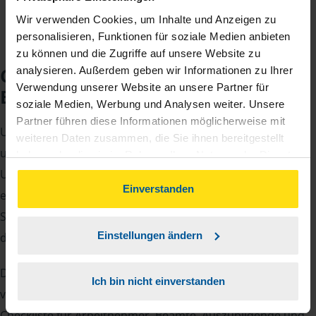
Wir verwenden Cookies, um Inhalte und Anzeigen zu
personalisieren, Funktionen für soziale Medien anbieten
zu können und die Zugriffe auf unsere Website zu
Checkliste für Ihr
analysieren. Außerdem geben wir Informationen zu Ihrer
Verwendung unserer Website an unsere Partner für
Beratungsgespräch
soziale Medien, Werbung und Analysen weiter. Unsere
Partner führen diese Informationen möglicherweise mit
Um Ihre Steuererklärung erstellen zu können, benötigen
weiteren Daten zusammen, die Sie ihnen bereitgestellt
unsere Beraterinnen und Berater eine Reihe von
haben oder die sie im Rahmen Ihrer Nutzung der Dienste
gesammelt haben. Indem Sie auf Einverstanden klicken,
Unterlagen von Ihnen. Dazu gehört beispielsweise die
können Sie der Verwendung von Cookies, gemäß
Einverstanden
elektronische Lohnsteuerbescheinigung, Ihre
unserer
➔ Datenschutzrichtlinie
zustimmen.
Steueridentifikationsnummer, der Rentenbescheid oder
Einstellungen ändern
die Bescheinigung über das Kindergeld.
Damit Sie sich gut vorbereiten können und keinen der
Ich bin nicht einverstanden
vielen Nachweise vergessen, stellen wir Ihnen hier eine
Checkliste für Arbeitnehmer, Beamte, Auszubildende und