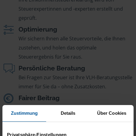
Steuerexpertinnen und -experten erstellt und
geprüft.
Optimierung
Wir sichern Ihnen alle Steuervorteile, die Ihnen
zustehen, und holen das optimale
Steuerergebnis für Sie raus.
Persönliche Beratung
Bei Fragen zur Steuer ist Ihre VLH-Beratungsstelle
immer für Sie da – ohne Zusatzkosten.
Fairer Beitrag
Sie zahlen für alle unsere Leistungen nur einen
Zustimmung
Details
Über Cookies
jährlichen Mitgliedsbeitrag, der sich nach Ihren
Jahreseinnahmen richtet.
Privatsphäre-Einstellungen