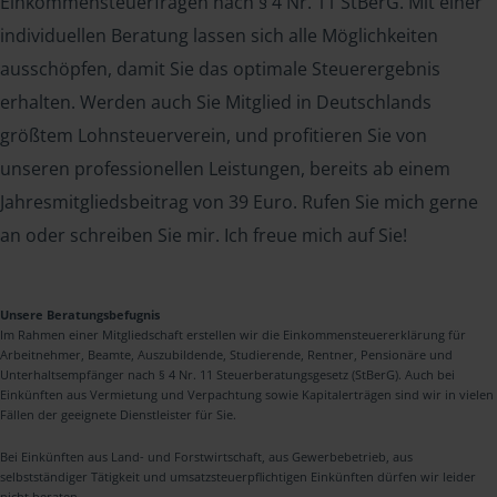
Einkommensteuerfragen nach § 4 Nr. 11 StBerG. Mit einer
individuellen Beratung lassen sich alle Möglichkeiten
ausschöpfen, damit Sie das optimale Steuerergebnis
erhalten. Werden auch Sie Mitglied in Deutschlands
größtem Lohnsteuerverein, und profitieren Sie von
unseren professionellen Leistungen, bereits ab einem
Jahresmitgliedsbeitrag von 39 Euro. Rufen Sie mich gerne
an oder schreiben Sie mir. Ich freue mich auf Sie!
Unsere Beratungsbefugnis
Im Rahmen einer Mitgliedschaft erstellen wir die Einkommensteuererklärung für
Arbeitnehmer, Beamte, Auszubildende, Studierende, Rentner, Pensionäre und
Unterhaltsempfänger nach § 4 Nr. 11 Steuerberatungsgesetz (StBerG). Auch bei
Einkünften aus Vermietung und Verpachtung sowie Kapitalerträgen sind wir in vielen
Fällen der geeignete Dienstleister für Sie.
Bei Einkünften aus Land- und Forstwirtschaft, aus Gewerbebetrieb, aus
selbstständiger Tätigkeit und umsatzsteuerpflichtigen Einkünften dürfen wir leider
nicht beraten.