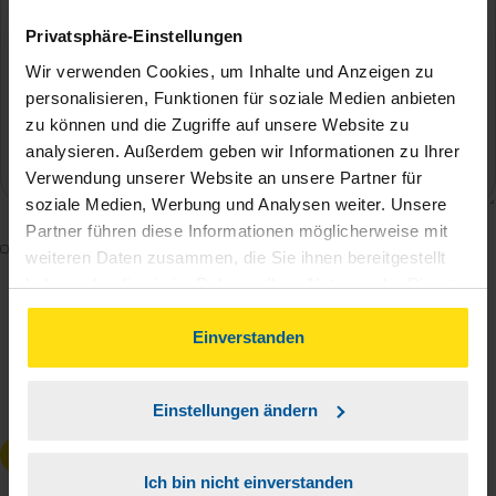
Privatsphäre-Einstellungen
Wir verwenden Cookies, um Inhalte und Anzeigen zu
personalisieren, Funktionen für soziale Medien anbieten
zu können und die Zugriffe auf unsere Website zu
analysieren. Außerdem geben wir Informationen zu Ihrer
Verwendung unserer Website an unsere Partner für
soziale Medien, Werbung und Analysen weiter. Unsere
Partner führen diese Informationen möglicherweise mit
Mit dem Absenden des Kontaktformulars erkläre ich
weiteren Daten zusammen, die Sie ihnen bereitgestellt
mich damit einverstanden, dass meine Daten zur
haben oder die sie im Rahmen Ihrer Nutzung der Dienste
Bearbeitung meines Anliegens sowie zur internen
gesammelt haben. Indem Sie auf Einverstanden klicken,
können Sie der Verwendung von Cookies, gemäß
Einverstanden
Analyse der Zugriffsquelle verwendet werden.
unserer
➔ Datenschutzrichtlinie
zustimmen.
Die
Datenschutzbestimmungen
habe ich zur
Kenntnis genommen.
*
Einstellungen ändern
Anfrage absenden
Ich bin nicht einverstanden