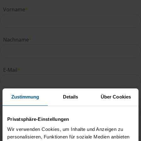
Vorname
*
Nachname
*
E-Mail
*
Zustimmung
Details
Über Cookies
Telefonnummer
Privatsphäre-Einstellungen
Wir verwenden Cookies, um Inhalte und Anzeigen zu
Ihre Nachricht an Michael Posingies
*
personalisieren, Funktionen für soziale Medien anbieten