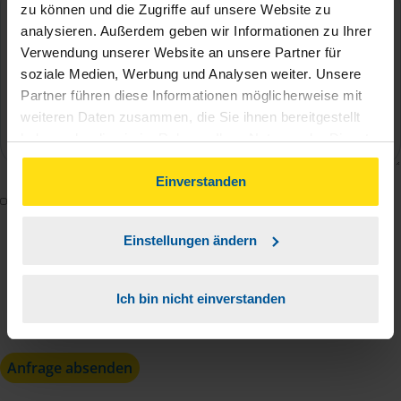
zu können und die Zugriffe auf unsere Website zu
analysieren. Außerdem geben wir Informationen zu Ihrer
Verwendung unserer Website an unsere Partner für
soziale Medien, Werbung und Analysen weiter. Unsere
Partner führen diese Informationen möglicherweise mit
weiteren Daten zusammen, die Sie ihnen bereitgestellt
haben oder die sie im Rahmen Ihrer Nutzung der Dienste
gesammelt haben. Indem Sie auf Einverstanden klicken,
können Sie der Verwendung von Cookies, gemäß
Einverstanden
Mit dem Absenden des Kontaktformulars erkläre ich
unserer
➔ Datenschutzrichtlinie
zustimmen.
mich damit einverstanden, dass meine Daten zur
Einstellungen ändern
Bearbeitung meines Anliegens sowie zur internen
Analyse der Zugriffsquelle verwendet werden.
Die
Datenschutzbestimmungen
Ich bin nicht einverstanden
habe ich zur
Kenntnis genommen.
*
Anfrage absenden