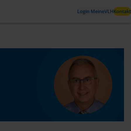
Login MeineVLH
Kontakt