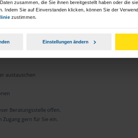
n, Zeit und Porto sparen und jederzeit
 Daten zusammen, die Sie ihnen bereitgestellt haben oder die s
. Indem Sie auf Einverstanden klicken, können Sie der Verwe
linie
zustimmen.
ansparent.
anden
Einstellungen ändern
ter austauschen
ionen
ser Beratungsstelle offen.
n Zugang gern für Sie ein.