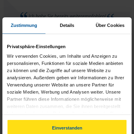
Ich habe Sie bereits weiterempfohlen!
Zustimmung
Details
Über Cookies
anonymes VLH-Mitglied
Privatsphäre-Einstellungen
Wir verwenden Cookies, um Inhalte und Anzeigen zu
personalisieren, Funktionen für soziale Medien anbieten
Frau Stenzel nimmt sich Zeit bei Fragen. Fragen werden
zu können und die Zugriffe auf unsere Website zu
zeitnah beantwortet. Man muss die Beratungsstelle nicht
analysieren. Außerdem geben wir Informationen zu Ihrer
Verwendung unserer Website an unsere Partner für
aufsuchen, es geht alles Problemlos Digital (auch das
soziale Medien, Werbung und Analysen weiter. Unsere
übersenden von Belegen, e.t.c) und telefonisch. Ich bin sehr
Partner führen diese Informationen möglicherweise mit
zufrieden und froh das ich damals zu Ihr gewechselt bin.
weiteren Daten zusammen, die Sie ihnen bereitgestellt
haben oder die sie im Rahmen Ihrer Nutzung der Dienste
M. Orsolic
gesammelt haben. Indem Sie auf Einverstanden klicken,
können Sie der Verwendung von Cookies, gemäß
Einverstanden