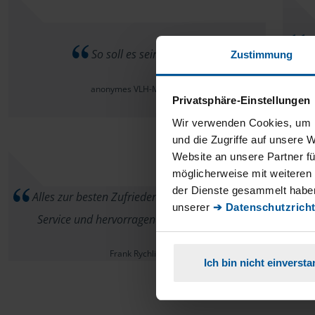
Es
So soll es sein .:+1:
Zustimmung
ic
anonymes VLH-Mitglied
Privatsphäre-Einstellungen
Wir verwenden Cookies, um I
und die Zugriffe auf unsere 
Website an unsere Partner fü
möglicherweise mit weiteren
der Dienste gesammelt haben
Alles zur besten Zufriedenheit, ausgezeichneter
unserer
➔ Datenschutzricht
Service und hervorragende Beratung.
Frank Rychlick
Ich bin nicht einverst