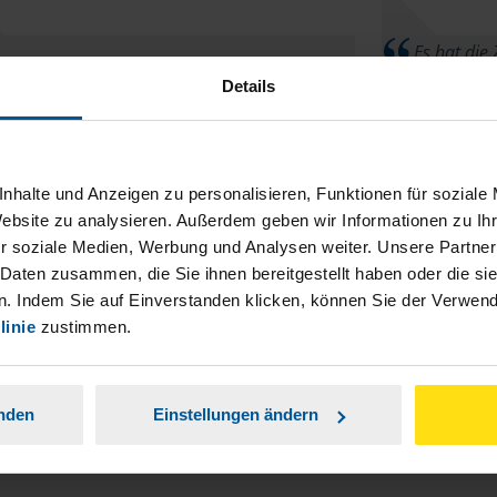
Es hat die 
 gibt keinerlei gravierende Mängel, daher bin
ich habe bei d
Details
h zufrieden mit meiner VLH Außenstelle.
anonymes VLH-Mitglied
nhalte und Anzeigen zu personalisieren, Funktionen für soziale
Website zu analysieren. Außerdem geben wir Informationen zu I
r soziale Medien, Werbung und Analysen weiter. Unsere Partner
 Daten zusammen, die Sie ihnen bereitgestellt haben oder die s
. Indem Sie auf Einverstanden klicken, können Sie der Verwe
weiter so, wie bisher
linie
zustimmen.
anonymes VLH-Mitglied
anden
Einstellungen ändern