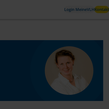
Login MeineVLH
Kontakt