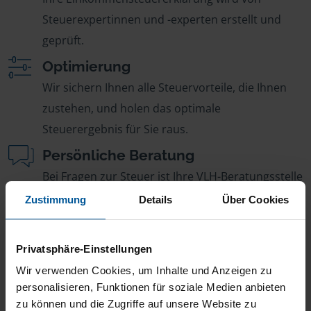
Steuerexpertinnen und -experten erstellt und
geprüft.
Optimierung
Wir sichern Ihnen alle Steuervorteile, die Ihnen
zustehen, und holen das optimale
Steuerergebnis für Sie raus.
Persönliche Beratung
Bei Fragen zur Steuer ist Ihre VLH-Beratungsstelle
immer für Sie da – ohne Zusatzkosten.
Zustimmung
Details
Über Cookies
Fairer Beitrag
Sie zahlen für alle unsere Leistungen nur einen
Privatsphäre-Einstellungen
jährlichen Mitgliedsbeitrag, der sich nach Ihren
Wir verwenden Cookies, um Inhalte und Anzeigen zu
Jahreseinnahmen richtet.
personalisieren, Funktionen für soziale Medien anbieten
zu können und die Zugriffe auf unsere Website zu