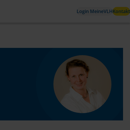
Login MeineVLH
Kontakt