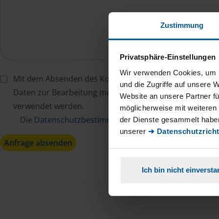
Zustimmung
Privatsphäre-Einstellungen
Wir verwenden Cookies, um I
Mit dem Absenden des Kontaktformulars erkläre ich mi
und die Zugriffe auf unsere 
Daten zur Bearbeitung meines Anliegens sowie zur inter
Website an unsere Partner fü
verwendet werden.
möglicherweise mit weiteren
Die
Datenschutzbestimmungen
habe ich zur Kenntn
der Dienste gesammelt haben
unserer
➔ Datenschutzricht
Anfrage absenden
Ich bin nicht einverst