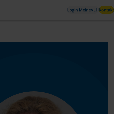
Login MeineVLH
Kontakt