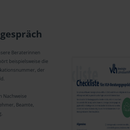
sgespräch
nsere Beraterinnen
ört beispielsweise die
fikationsnummer, der
d.
en Nachweise
tnehmer, Beamte,
g.