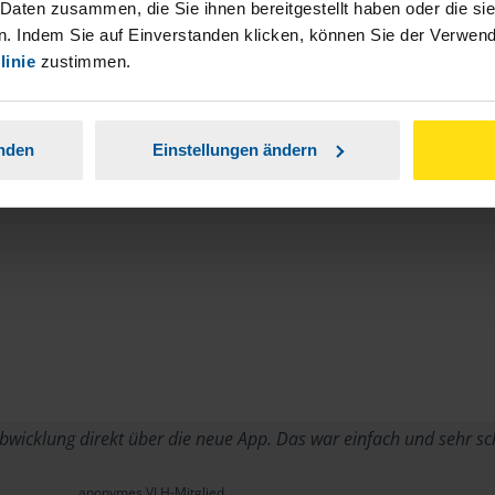
stständiger Tätigkeit und umsatzsteuerpflichtigen
 Daten zusammen, die Sie ihnen bereitgestellt haben oder die s
. Indem Sie auf Einverstanden klicken, können Sie der Verwe
linie
zustimmen.
anden
Einstellungen ändern
wicklung direkt über die neue App. Das war einfach und sehr sc
anonymes VLH-Mitglied