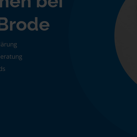
men bei
 Brode
klärung
Beratung
ds