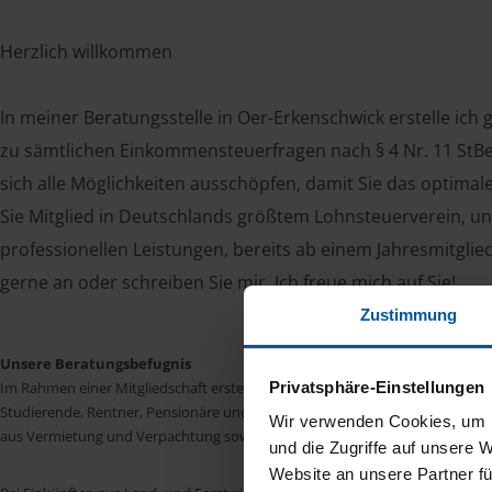
Herzlich willkommen
In meiner Beratungsstelle in Oer-Erkenschwick erstelle ich 
zu sämtlichen Einkommensteuerfragen nach § 4 Nr. 11 StBer
sich alle Möglichkeiten ausschöpfen, damit Sie das optima
Sie Mitglied in Deutschlands größtem Lohnsteuerverein, un
professionellen Leistungen, bereits ab einem Jahresmitglie
gerne an oder schreiben Sie mir. Ich freue mich auf Sie!
Zustimmung
Unsere Beratungsbefugnis
Privatsphäre-Einstellungen
Im Rahmen einer Mitgliedschaft erstellen wir die Einkommensteuererkläru
Studierende, Rentner, Pensionäre und Unterhaltsempfänger nach § 4 Nr. 11
Wir verwenden Cookies, um I
aus Vermietung und Verpachtung sowie Kapitalerträgen sind wir in vielen Fäll
und die Zugriffe auf unsere 
Website an unsere Partner fü