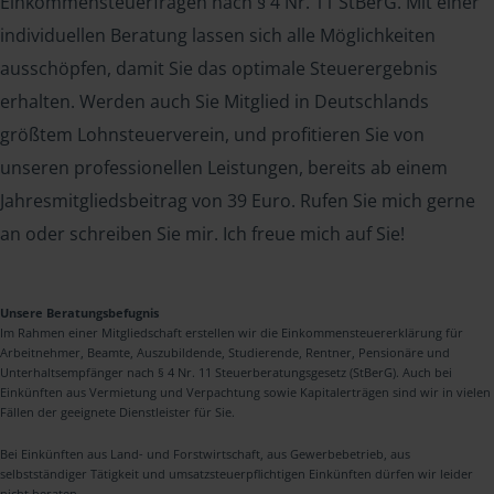
Einkommensteuerfragen nach § 4 Nr. 11 StBerG. Mit einer
individuellen Beratung lassen sich alle Möglichkeiten
ausschöpfen, damit Sie das optimale Steuerergebnis
erhalten. Werden auch Sie Mitglied in Deutschlands
größtem Lohnsteuerverein, und profitieren Sie von
unseren professionellen Leistungen, bereits ab einem
Jahresmitgliedsbeitrag von 39 Euro. Rufen Sie mich gerne
an oder schreiben Sie mir. Ich freue mich auf Sie!
Unsere Beratungsbefugnis
Im Rahmen einer Mitgliedschaft erstellen wir die Einkommensteuererklärung für
Arbeitnehmer, Beamte, Auszubildende, Studierende, Rentner, Pensionäre und
Unterhaltsempfänger nach § 4 Nr. 11 Steuerberatungsgesetz (StBerG). Auch bei
Einkünften aus Vermietung und Verpachtung sowie Kapitalerträgen sind wir in vielen
Fällen der geeignete Dienstleister für Sie.
Bei Einkünften aus Land- und Forstwirtschaft, aus Gewerbebetrieb, aus
selbstständiger Tätigkeit und umsatzsteuerpflichtigen Einkünften dürfen wir leider
nicht beraten.