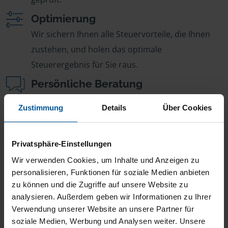
Optimierung
Wir sichern Ihnen alle Steuervorteile, die Ihnen
zustehen, und holen das optimale
Steuerergebnis für Sie raus.
Persönliche Beratung
Bei Fragen zur Steuer ist Ihre VLH-Beratungsstelle
Zustimmung
Details
Über Cookies
immer für Sie da – ohne Zusatzkosten.
Fairer Beitrag
Privatsphäre-Einstellungen
Sie zahlen für alle unsere Leistungen nur einen
Wir verwenden Cookies, um Inhalte und Anzeigen zu
jährlichen Mitgliedsbeitrag, der sich nach Ihren
personalisieren, Funktionen für soziale Medien anbieten
Jahreseinnahmen richtet.
zu können und die Zugriffe auf unsere Website zu
analysieren. Außerdem geben wir Informationen zu Ihrer
Verwendung unserer Website an unsere Partner für
soziale Medien, Werbung und Analysen weiter. Unsere