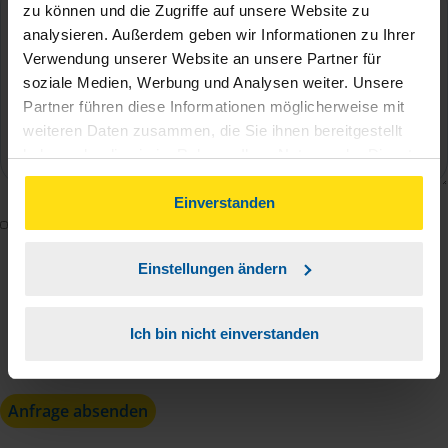
zu können und die Zugriffe auf unsere Website zu
analysieren. Außerdem geben wir Informationen zu Ihrer
Verwendung unserer Website an unsere Partner für
soziale Medien, Werbung und Analysen weiter. Unsere
Partner führen diese Informationen möglicherweise mit
weiteren Daten zusammen, die Sie ihnen bereitgestellt
haben oder die sie im Rahmen Ihrer Nutzung der Dienste
gesammelt haben. Indem Sie auf Einverstanden klicken,
können Sie der Verwendung von Cookies, gemäß
Einverstanden
Mit dem Absenden des Kontaktformulars erkläre ich
unserer
➔ Datenschutzrichtlinie
zustimmen.
mich damit einverstanden, dass meine Daten zur
Einstellungen ändern
Bearbeitung meines Anliegens sowie zur internen
Analyse der Zugriffsquelle verwendet werden.
Die
Datenschutzbestimmungen
Ich bin nicht einverstanden
habe ich zur
Kenntnis genommen.
*
Anfrage absenden