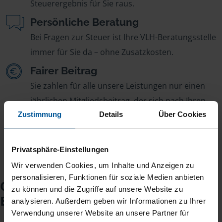
Steuerergebnis für Sie raus.
Persönliche Beratung
Bei Fragen zur Steuer ist Ihre VLH-Beratungsstelle
immer für Sie da – ohne Zusatzkosten.
Fairer Beitrag
Sie zahlen für alle unsere Leistungen nur einen
jährlichen Mitgliedsbeitrag, der sich nach Ihren
Zustimmung
Jahreseinnahmen richtet.
Details
Über Cookies
Privatsphäre-Einstellungen
Wir verwenden Cookies, um Inhalte und Anzeigen zu
personalisieren, Funktionen für soziale Medien anbieten
Checkliste für Ihr
zu können und die Zugriffe auf unsere Website zu
Beratungsgespräch
analysieren. Außerdem geben wir Informationen zu Ihrer
Verwendung unserer Website an unsere Partner für