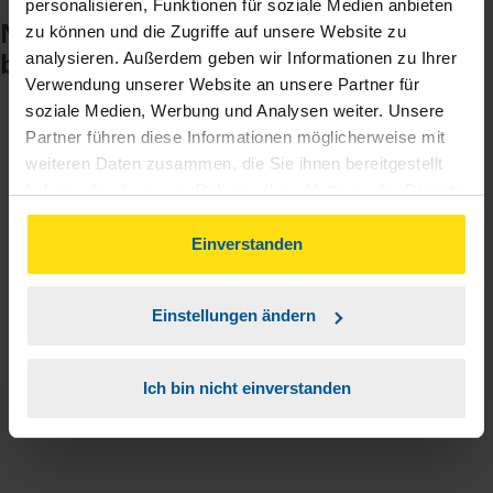
personalisieren, Funktionen für soziale Medien anbieten
Noch keinen Zugang? So einfach
zu können und die Zugriffe auf unsere Website zu
beantragen Sie ihn.
analysieren. Außerdem geben wir Informationen zu Ihrer
Verwendung unserer Website an unsere Partner für
soziale Medien, Werbung und Analysen weiter. Unsere
Partner führen diese Informationen möglicherweise mit
Sie teilen mir mit, dass Sie MeineVLH nutzen
1
weiteren Daten zusammen, die Sie ihnen bereitgestellt
wollen.
haben oder die sie im Rahmen Ihrer Nutzung der Dienste
gesammelt haben. Indem Sie auf Einverstanden klicken,
Sie bekommen eine E-Mail mit Ihren Zugangsdaten
2
können Sie der Verwendung von Cookies, gemäß
Einverstanden
und einem Aktivierungslink.
unserer
➔ Datenschutzrichtlinie
zustimmen.
Einstellungen ändern
3
Sie erhalten von mir Ihr Einmal-Passwort.
Ich bin nicht einverstanden
Aktivierungslink anklicken, Einmalpasswort
4
eingeben und los geht's.