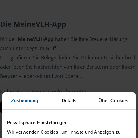
Die MeineVLH-App
Mit der
MeineVLH-App
haben Sie Ihre Steuererklärung
auch unterwegs im Griff.
Fotografieren Sie Belege, laden Sie Dokumente sicher hoch
oder lesen Sie Nachrichten von Ihrer Beraterin oder Ihrem
Berater – jederzeit und von überall.
Laden Sie die App kostenlos herunter:
Zustimmung
Details
Über Cookies
Privatsphäre-Einstellungen
Wir verwenden Cookies, um Inhalte und Anzeigen zu