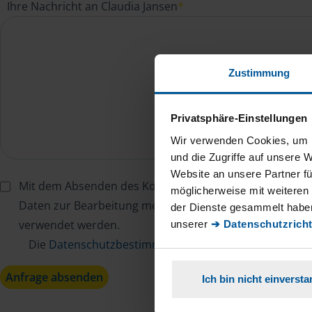
Ihre Nachricht an Claudia Jansen
*
Zustimmung
Privatsphäre-Einstellungen
Wir verwenden Cookies, um I
und die Zugriffe auf unsere 
Website an unsere Partner fü
Mit dem Absenden des Kontaktformulars erkläre ich mi
möglicherweise mit weiteren
Daten zur Bearbeitung meines Anliegens sowie zur inter
der Dienste gesammelt haben
verwendet werden.
unserer
➔ Datenschutzricht
Die
Datenschutzbestimmungen
habe ich zur Kenntn
Anfrage absenden
Ich bin nicht einverst