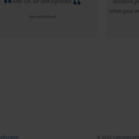
Alles OK, wir sind zufrieden.
Beraterin g
schon ganz a
Hechel Eckhard
tellungen
© 2026 Lohnsteuerhi