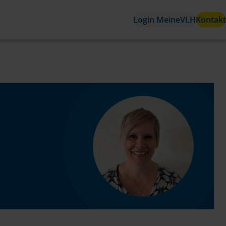
Login MeineVLH
Kontakt