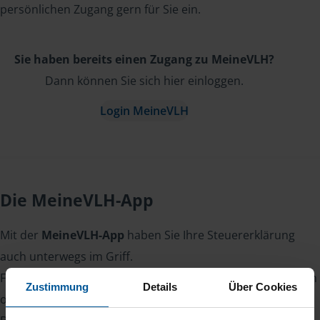
persönlichen Zugang gern für Sie ein.
Sie haben bereits einen Zugang zu MeineVLH?
Dann können Sie sich hier einloggen.
Login MeineVLH
Die MeineVLH-App
Mit der
MeineVLH-App
haben Sie Ihre Steuererklärung
auch unterwegs im Griff.
Fotografieren Sie Belege, laden Sie Dokumente sicher hoch
Zustimmung
Details
Über Cookies
oder lesen Sie Nachrichten von Ihrer Beraterin oder Ihrem