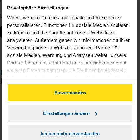
Berater – jederzeit und von überall.
Privatsphäre-Einstellungen
Laden Sie die App kostenlos herunter:
Wir verwenden Cookies, um Inhalte und Anzeigen zu
personalisieren, Funktionen für soziale Medien anbieten
zu können und die Zugriffe auf unsere Website zu
analysieren. Außerdem geben wir Informationen zu Ihrer
Verwendung unserer Website an unsere Partner für
soziale Medien, Werbung und Analysen weiter. Unsere
Partner führen diese Informationen möglicherweise mit
weiteren Daten zusammen, die Sie ihnen bereitgestellt
Noch keinen Zugang? So einfach
haben oder die sie im Rahmen Ihrer Nutzung der Dienste
beantragen Sie ihn.
gesammelt haben. Indem Sie auf Einverstanden klicken,
können Sie der Verwendung von Cookies, gemäß
Einverstanden
unserer
➔ Datenschutzrichtlinie
zustimmen.
Sie teilen mir mit, dass Sie MeineVLH nutzen
1
wollen.
Einstellungen ändern
Sie bekommen eine E-Mail mit Ihren Zugangsdaten
2
Ich bin nicht einverstanden
und einem Aktivierungslink.