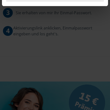
3
Sie erhalten von mir Ihr Einmal-Passwort.
Aktivierungslink anklicken, Einmalpasswort
4
eingeben und los geht's.