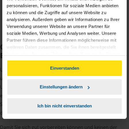
Jahreseinnahmen richtet.
personalisieren, Funktionen für soziale Medien anbieten
zu können und die Zugriffe auf unsere Website zu
analysieren. Außerdem geben wir Informationen zu Ihrer
Verwendung unserer Website an unsere Partner für
soziale Medien, Werbung und Analysen weiter. Unsere
Partner führen diese Informationen möglicherweise mit
Checkliste für Ihr
weiteren Daten zusammen, die Sie ihnen bereitgestellt
Beratungsgespräch
haben oder die sie im Rahmen Ihrer Nutzung der Dienste
gesammelt haben. Indem Sie auf Einverstanden klicken,
können Sie der Verwendung von Cookies, gemäß
Einverstanden
Um Ihre Steuererklärung erstellen zu können, benötigen
unserer
➔ Datenschutzrichtlinie
zustimmen.
unsere Beraterinnen und Berater eine Reihe von
Unterlagen von Ihnen. Dazu gehört beispielsweise die
Einstellungen ändern
elektronische Lohnsteuerbescheinigung, Ihre
Steueridentifikationsnummer, der Rentenbescheid oder
Ich bin nicht einverstanden
die Bescheinigung über das Kindergeld.
Damit Sie sich gut vorbereiten können und keinen der