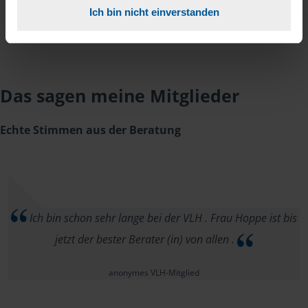
Ich bin nicht einverstanden
Das sagen meine Mitglieder
Echte Stimmen aus der Beratung
Ich bin schon sehr lange bei der VLH . Frau Hoppe ist bis
jetzt der bester Berater (in) von allen .
anonymes VLH-Mitglied