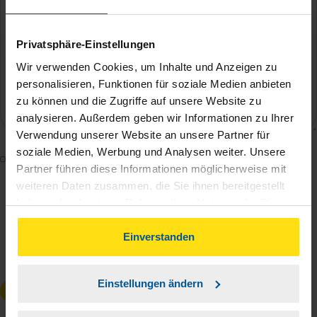
Privatsphäre-Einstellungen
Wir verwenden Cookies, um Inhalte und Anzeigen zu
personalisieren, Funktionen für soziale Medien anbieten
zu können und die Zugriffe auf unsere Website zu
analysieren. Außerdem geben wir Informationen zu Ihrer
Verwendung unserer Website an unsere Partner für
soziale Medien, Werbung und Analysen weiter. Unsere
Mit dem Absenden des Kontaktformulars erkläre ich
Partner führen diese Informationen möglicherweise mit
mich damit einverstanden, dass meine Daten zur
weiteren Daten zusammen, die Sie ihnen bereitgestellt
Bearbeitung meines Anliegens sowie zur internen
haben oder die sie im Rahmen Ihrer Nutzung der Dienste
Analyse der Zugriffsquelle verwendet werden.
gesammelt haben. Indem Sie auf Einverstanden klicken,
Die
Datenschutzbestimmungen
habe ich zur
können Sie der Verwendung von Cookies, gemäß
Einverstanden
unserer
➔ Datenschutzrichtlinie
zustimmen.
Kenntnis genommen.
*
Einstellungen ändern
Anfrage absenden