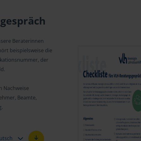
sgespräch
nsere Beraterinnen
ört beispielsweise die
fikationsnummer, der
d.
en Nachweise
tnehmer, Beamte,
g.
utsch