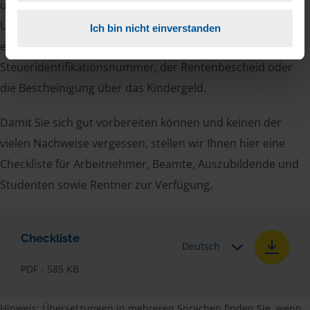
unsere Beraterinnen und Berater eine Reihe von
Unterlagen von Ihnen. Dazu gehört beispielsweise die
Ich bin nicht einverstanden
elektronische Lohnsteuerbescheinigung, Ihre
Steueridentifikationsnummer, der Rentenbescheid oder
die Bescheinigung über das Kindergeld.
Damit Sie sich gut vorbereiten können und keinen der
vielen Nachweise vergessen, stellen wir Ihnen hier eine
Checkliste für Arbeitnehmer, Beamte, Auszubildende und
Studenten sowie Rentner zur Verfügung.
Checkliste
Deutsch
PDF - 585 KB
Hinweis: Übersetzungen in mehreren Sprachen finden Sie, wenn