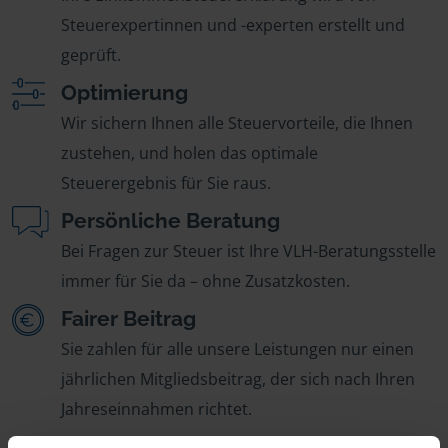
Steuerexpertinnen und -experten erstellt und
geprüft.
Optimierung
Wir sichern Ihnen alle Steuervorteile, die Ihnen
zustehen, und holen das optimale
Steuerergebnis für Sie raus.
Persönliche Beratung
Bei Fragen zur Steuer ist Ihre VLH-Beratungsstelle
immer für Sie da – ohne Zusatzkosten.
Fairer Beitrag
Sie zahlen für alle unsere Leistungen nur einen
jährlichen Mitgliedsbeitrag, der sich nach Ihren
Jahreseinnahmen richtet.