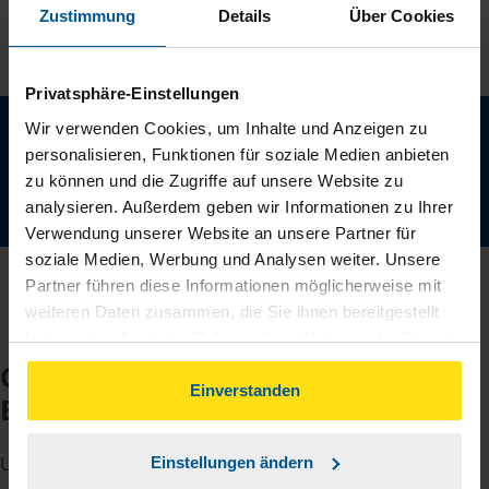
Zustimmung
Details
Über Cookies
Privatsphäre-Einstellungen
Neu: Jetzt auch digital Mitglied werden!
Wir verwenden Cookies, um Inhalte und Anzeigen zu
personalisieren, Funktionen für soziale Medien anbieten
Schnell, einfach und komplett online - ohne Termin.
zu können und die Zugriffe auf unsere Website zu
analysieren. Außerdem geben wir Informationen zu Ihrer
Jetzt digital starten
Verwendung unserer Website an unsere Partner für
soziale Medien, Werbung und Analysen weiter. Unsere
Partner führen diese Informationen möglicherweise mit
weiteren Daten zusammen, die Sie ihnen bereitgestellt
haben oder die sie im Rahmen Ihrer Nutzung der Dienste
gesammelt haben. Indem Sie auf Einverstanden klicken,
Checkliste für Ihr
können Sie der Verwendung von Cookies, gemäß
Einverstanden
Beratungsgespräch
unserer
➔ Datenschutzrichtlinie
zustimmen.
Um Ihre Steuererklärung erstellen zu können, benötigen
Einstellungen ändern