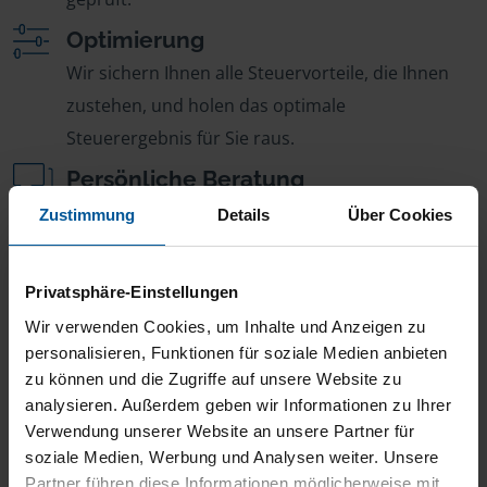
Optimierung
Wir sichern Ihnen alle Steuervorteile, die Ihnen
zustehen, und holen das optimale
Steuerergebnis für Sie raus.
Persönliche Beratung
Bei Fragen zur Steuer ist Ihre VLH-Beratungsstelle
Zustimmung
Details
Über Cookies
immer für Sie da – ohne Zusatzkosten.
Fairer Beitrag
Privatsphäre-Einstellungen
Sie zahlen für alle unsere Leistungen nur einen
Wir verwenden Cookies, um Inhalte und Anzeigen zu
jährlichen Mitgliedsbeitrag, der sich nach Ihren
personalisieren, Funktionen für soziale Medien anbieten
zu können und die Zugriffe auf unsere Website zu
Jahreseinnahmen richtet.
analysieren. Außerdem geben wir Informationen zu Ihrer
Verwendung unserer Website an unsere Partner für
soziale Medien, Werbung und Analysen weiter. Unsere
Partner führen diese Informationen möglicherweise mit