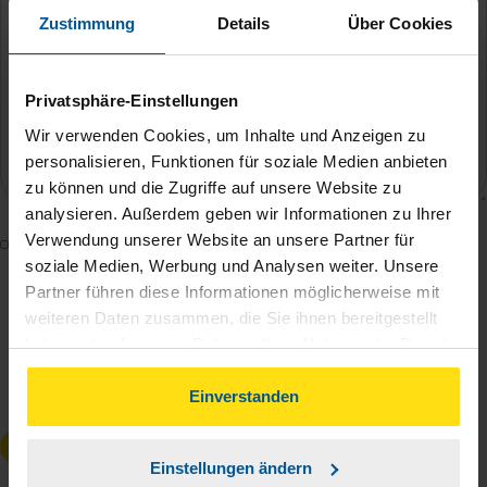
Zustimmung
Details
Über Cookies
Privatsphäre-Einstellungen
Wir verwenden Cookies, um Inhalte und Anzeigen zu
personalisieren, Funktionen für soziale Medien anbieten
zu können und die Zugriffe auf unsere Website zu
analysieren. Außerdem geben wir Informationen zu Ihrer
Verwendung unserer Website an unsere Partner für
Mit dem Absenden des Kontaktformulars erkläre ich
soziale Medien, Werbung und Analysen weiter. Unsere
mich damit einverstanden, dass meine Daten zur
Partner führen diese Informationen möglicherweise mit
Bearbeitung meines Anliegens sowie zur internen
weiteren Daten zusammen, die Sie ihnen bereitgestellt
Analyse der Zugriffsquelle verwendet werden.
haben oder die sie im Rahmen Ihrer Nutzung der Dienste
Die
Datenschutzbestimmungen
habe ich zur
gesammelt haben. Indem Sie auf Einverstanden klicken,
Kenntnis genommen.
*
können Sie der Verwendung von Cookies, gemäß
Einverstanden
unserer
➔ Datenschutzrichtlinie
zustimmen.
Anfrage absenden
Einstellungen ändern