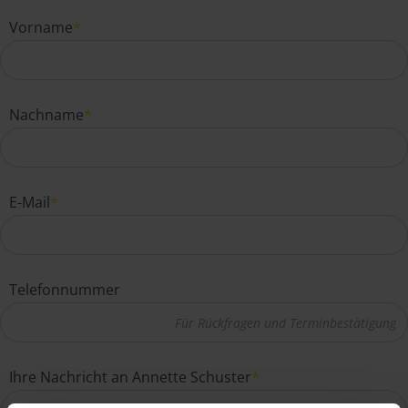
Vorname
*
Nachname
*
E-Mail
*
Telefonnummer
Ihre Nachricht an Annette Schuster
*