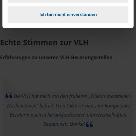
Ich bin nicht einverstanden
Echte Stimmen zur VLH
Erfahrungen zu unseren VLH-Beratungsstellen
Die VLH hat mich von den früheren „Einkommensteuer-
Wochenenden“ befreit. Frau Gilke ist eine sehr kompetente
Beraterin auch in herausfordernden und wechselhaften
Situationen. Danke!