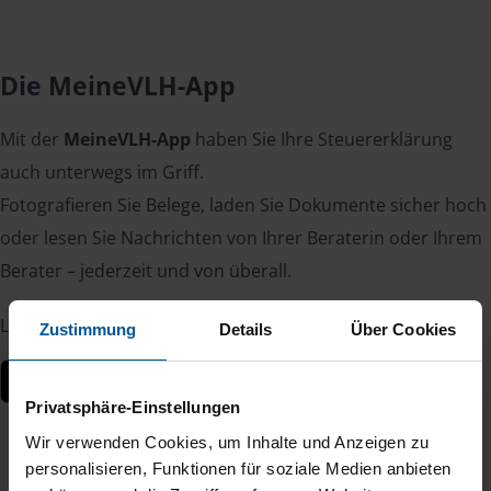
Die MeineVLH-App
Mit der
MeineVLH-App
haben Sie Ihre Steuererklärung
auch unterwegs im Griff.
Fotografieren Sie Belege, laden Sie Dokumente sicher hoch
oder lesen Sie Nachrichten von Ihrer Beraterin oder Ihrem
Berater – jederzeit und von überall.
Laden Sie die App kostenlos herunter:
Zustimmung
Details
Über Cookies
Privatsphäre-Einstellungen
Wir verwenden Cookies, um Inhalte und Anzeigen zu
personalisieren, Funktionen für soziale Medien anbieten