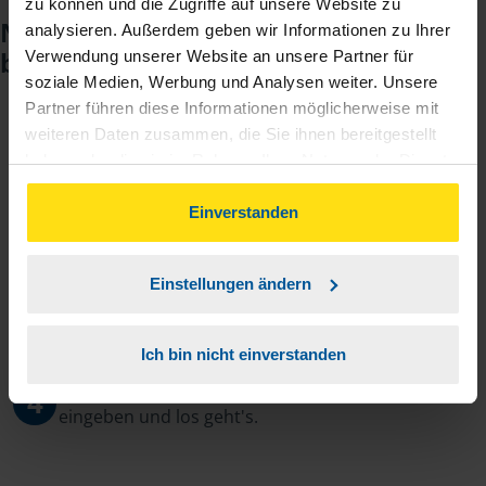
zu können und die Zugriffe auf unsere Website zu
Noch keinen Zugang? So einfach
analysieren. Außerdem geben wir Informationen zu Ihrer
beantragen Sie ihn.
Verwendung unserer Website an unsere Partner für
soziale Medien, Werbung und Analysen weiter. Unsere
Partner führen diese Informationen möglicherweise mit
weiteren Daten zusammen, die Sie ihnen bereitgestellt
Sie teilen mir mit, dass Sie MeineVLH nutzen
1
haben oder die sie im Rahmen Ihrer Nutzung der Dienste
wollen.
gesammelt haben. Indem Sie auf Einverstanden klicken,
können Sie der Verwendung von Cookies, gemäß
Einverstanden
Sie bekommen eine E-Mail mit Ihren Zugangsdaten
2
unserer
➔ Datenschutzrichtlinie
zustimmen.
und einem Aktivierungslink.
Einstellungen ändern
3
Sie erhalten von mir Ihr Einmal-Passwort.
Ich bin nicht einverstanden
Aktivierungslink anklicken, Einmalpasswort
4
eingeben und los geht's.