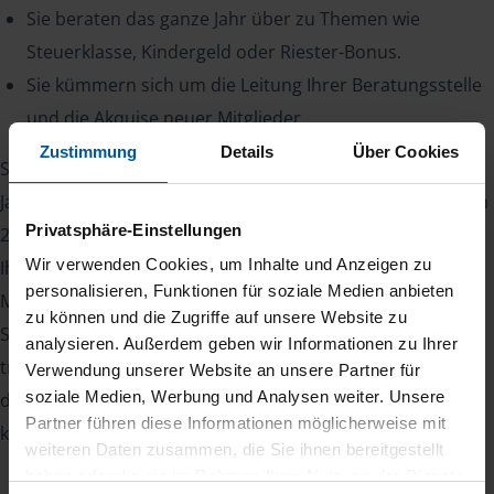
Sie beraten das ganze Jahr über zu Themen wie
Steuerklasse, Kindergeld oder Riester-Bonus.
Sie kümmern sich um die Leitung Ihrer Beratungsstelle
und die Akquise neuer Mitglieder.
Zustimmung
Details
Über Cookies
Sie sehen: Mit einer VLH-Beratungsstelle gibt es das ganze
Jahr über etwas zu tun. Denn zum einen haben Sie bis zum
Privatsphäre-Einstellungen
28. Februar des Folgejahres Zeit, die Steuererklärung für
Wir verwenden Cookies, um Inhalte und Anzeigen zu
Ihre Mitglieder abzugeben, zum anderen kommen
personalisieren, Funktionen für soziale Medien anbieten
Mitglieder auch während des Jahres mit Steuerfragen auf
zu können und die Zugriffe auf unsere Website zu
Sie zu. Ihr Vorteil: Zufriedene Mitglieder bleiben viele Jahre
analysieren. Außerdem geben wir Informationen zu Ihrer
treu und sorgen für Planungssicherheit. Somit kennt man
Verwendung unserer Website an unsere Partner für
soziale Medien, Werbung und Analysen weiter. Unsere
den eigenen Bestand und kann damit zuverlässig das
Partner führen diese Informationen möglicherweise mit
kommende Jahr kalkulieren.
weiteren Daten zusammen, die Sie ihnen bereitgestellt
haben oder die sie im Rahmen Ihrer Nutzung der Dienste