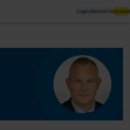
Login MeineVLH
Kontakt