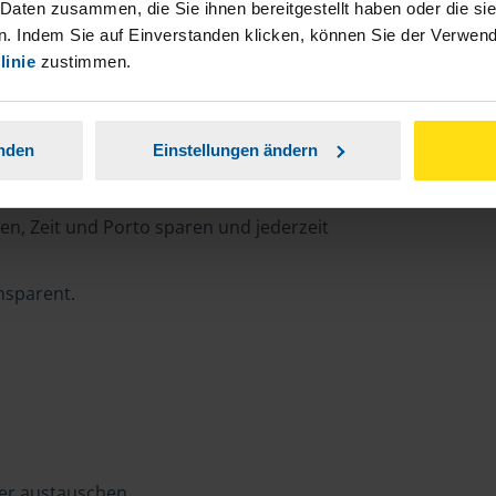
 Daten zusammen, die Sie ihnen bereitgestellt haben oder die s
. Indem Sie auf Einverstanden klicken, können Sie der Verwe
linie
zustimmen.
rtal
anden
Einstellungen ändern
n, Zeit und Porto sparen und jederzeit
ansparent.
ter austauschen