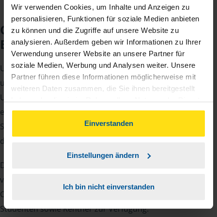
Wir verwenden Cookies, um Inhalte und Anzeigen zu
personalisieren, Funktionen für soziale Medien anbieten
Checkliste für Ihr
zu können und die Zugriffe auf unsere Website zu
Beratungsgespräch
analysieren. Außerdem geben wir Informationen zu Ihrer
Verwendung unserer Website an unsere Partner für
soziale Medien, Werbung und Analysen weiter. Unsere
Um Ihre Steuererklärung erstellen zu können, benötigen
Partner führen diese Informationen möglicherweise mit
unsere Beraterinnen und Berater eine Reihe von
weiteren Daten zusammen, die Sie ihnen bereitgestellt
Unterlagen von Ihnen. Dazu gehört beispielsweise die
haben oder die sie im Rahmen Ihrer Nutzung der Dienste
elektronische Lohnsteuerbescheinigung, Ihre
gesammelt haben. Indem Sie auf Einverstanden klicken,
können Sie der Verwendung von Cookies, gemäß
Einverstanden
Steueridentifikationsnummer, der Rentenbescheid oder
unserer
➔ Datenschutzrichtlinie
zustimmen.
die Bescheinigung über das Kindergeld.
Einstellungen ändern
Damit Sie sich gut vorbereiten können und keinen der
vielen Nachweise vergessen, stellen wir Ihnen hier eine
Ich bin nicht einverstanden
Checkliste für Arbeitnehmer, Beamte, Auszubildende und
Studenten sowie Rentner zur Verfügung.