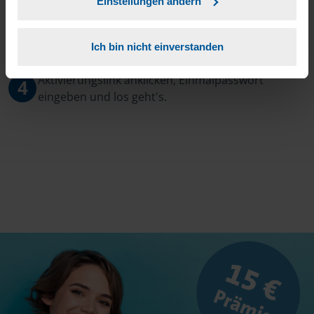
Einstellungen ändern
3
Sie erhalten von mir Ihr Einmal-Passwort.
Ich bin nicht einverstanden
Aktivierungslink anklicken, Einmalpasswort
4
eingeben und los geht's.