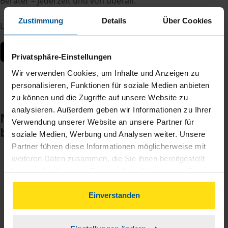
Berater – jederzeit und von überall.
Zustimmung
Details
Über Cookies
Laden Sie die App kostenlos herunter:
Privatsphäre-Einstellungen
Wir verwenden Cookies, um Inhalte und Anzeigen zu
personalisieren, Funktionen für soziale Medien anbieten
zu können und die Zugriffe auf unsere Website zu
analysieren. Außerdem geben wir Informationen zu Ihrer
Noch keinen Zugang? So einfach
Verwendung unserer Website an unsere Partner für
beantragen Sie ihn.
soziale Medien, Werbung und Analysen weiter. Unsere
Partner führen diese Informationen möglicherweise mit
weiteren Daten zusammen, die Sie ihnen bereitgestellt
Sie teilen mir mit, dass Sie MeineVLH nutzen
haben oder die sie im Rahmen Ihrer Nutzung der Dienste
1
wollen.
gesammelt haben. Indem Sie auf Einverstanden klicken,
können Sie der Verwendung von Cookies, gemäß
Einverstanden
unserer
➔ Datenschutzrichtlinie
zustimmen.
Sie bekommen eine E-Mail mit Ihren Zugangsdaten
2
und einem Aktivierungslink.