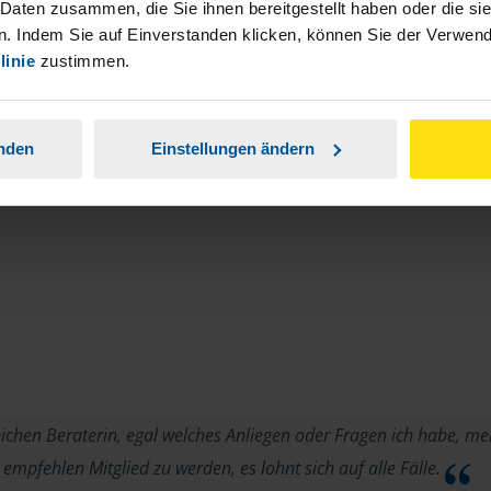
stständiger Tätigkeit und umsatzsteuerpflichtigen
 Daten zusammen, die Sie ihnen bereitgestellt haben oder die s
. Indem Sie auf Einverstanden klicken, können Sie der Verwe
linie
zustimmen.
anden
Einstellungen ändern
eichen Beraterin, egal welches Anliegen oder Fragen ich habe, mei
empfehlen Mitglied zu werden, es lohnt sich auf alle Fälle.