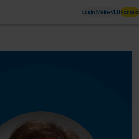
Login MeineVLH
Kontakt