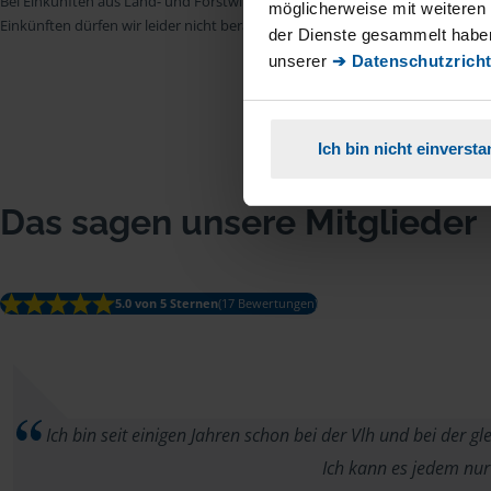
Bei Einkünften aus Land- und Forstwirtschaft, aus Gewerbebetrieb, aus selb
möglicherweise mit weiteren
Einkünften dürfen wir leider nicht beraten.
der Dienste gesammelt haben
unserer
➔ Datenschutzricht
Ich bin nicht einverst
Das sagen unsere Mitglieder
5.0 von 5 Sternen
(17 Bewertungen)
Ich bin seit einigen Jahren schon bei der Vlh und bei der gl
Ich kann es jedem nur 