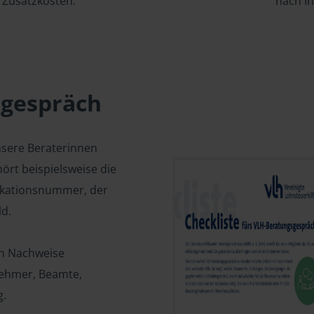
Zusatzkosten.
nach I
sgespräch
nsere Beraterinnen
ört beispielsweise die
fikationsnummer, der
d.
en Nachweise
tnehmer, Beamte,
g.