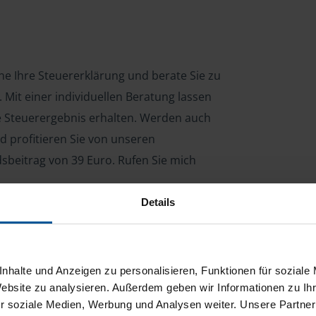
rne Ihre Steuererklärung und berate Sie zu
Mit einer individuellen Beratung lassen
le Steuerergebnis erhalten. Werden auch
d profitieren Sie von unseren
dsbeitrag von 39 Euro. Rufen Sie mich
Details
ng für Arbeitnehmer, Beamte, Auszubildende,
 Steuerberatungsgesetz (StBerG). Auch bei Einkünften
nhalte und Anzeigen zu personalisieren, Funktionen für soziale
en der geeignete Dienstleister für Sie.
Website zu analysieren. Außerdem geben wir Informationen zu I
r soziale Medien, Werbung und Analysen weiter. Unsere Partner