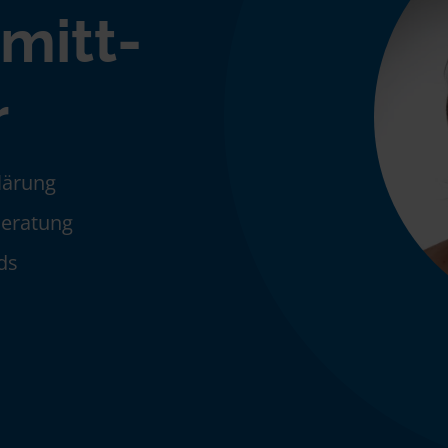
mitt-
r
klärung
Beratung
ds