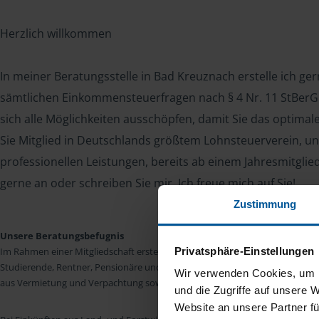
Herzlich willkommen
In meiner Beratungsstelle in Bad Kreuznach erstelle ich ge
sämtlichen Einkommensteuerfragen nach § 4 Nr. 11 StBerG. 
sich alle Möglichkeiten ausschöpfen, damit Sie das optima
Sie Mitglied in Deutschlands größtem Lohnsteuerverein, un
professionellen Leistungen, bereits ab einem Jahresmitglie
gerne an oder schreiben Sie mir. Ich freue mich auf Sie!
Zustimmung
Unsere Beratungsbefugnis
Privatsphäre-Einstellungen
Im Rahmen einer Mitgliedschaft erstellen wir die Einkommensteuererkläru
Studierende, Rentner, Pensionäre und Unterhaltsempfänger nach § 4 Nr. 11
Wir verwenden Cookies, um I
aus Vermietung und Verpachtung sowie Kapitalerträgen sind wir in vielen Fäll
und die Zugriffe auf unsere 
Website an unsere Partner fü