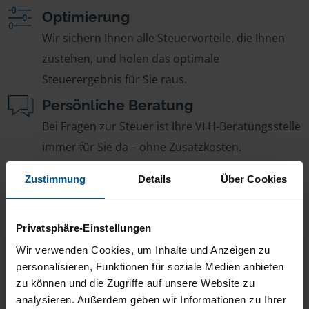
Optimierung
Wir sichern Ihnen alle Steuervorteile, die Ihnen
zustehen, und holen das optimale
Steuerergebnis für Sie raus.
Persönliche Beratung
Bei Fragen zur Steuer ist Ihre VLH-Beratungsstelle
immer für Sie da – ohne Zusatzkosten.
Fairer Beitrag
Zustimmung
Details
Über Cookies
Sie zahlen für alle unsere Leistungen nur einen
jährlichen Mitgliedsbeitrag, der sich nach Ihren
Privatsphäre-Einstellungen
Jahreseinnahmen richtet.
Wir verwenden Cookies, um Inhalte und Anzeigen zu
personalisieren, Funktionen für soziale Medien anbieten
zu können und die Zugriffe auf unsere Website zu
analysieren. Außerdem geben wir Informationen zu Ihrer