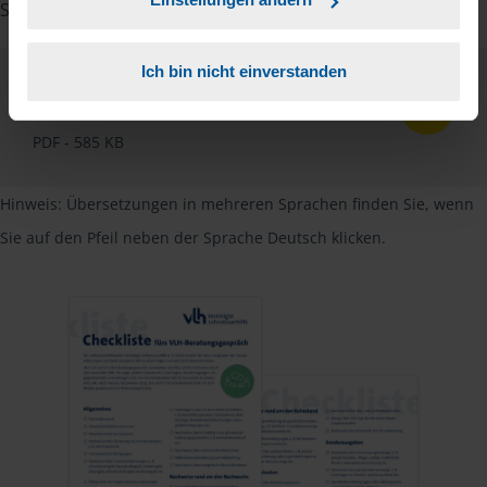
Studenten sowie Rentner zur Verfügung.
Ich bin nicht einverstanden
Checkliste
Deutsch
PDF - 585 KB
Hinweis: Übersetzungen in mehreren Sprachen finden Sie, wenn
Sie auf den Pfeil neben der Sprache Deutsch klicken.