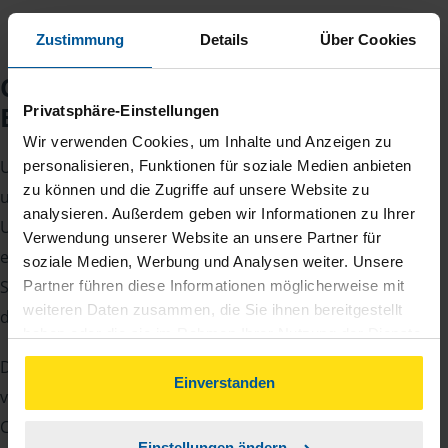
Zustimmung
Details
Über Cookies
Checkliste für Ihr
Beratungsgespräch
Privatsphäre-Einstellungen
Wir verwenden Cookies, um Inhalte und Anzeigen zu
Um Ihre Steuererklärung erstellen zu können, benötigen
personalisieren, Funktionen für soziale Medien anbieten
zu können und die Zugriffe auf unsere Website zu
unsere Beraterinnen und Berater eine Reihe von
analysieren. Außerdem geben wir Informationen zu Ihrer
Unterlagen von Ihnen. Dazu gehört beispielsweise die
Verwendung unserer Website an unsere Partner für
elektronische Lohnsteuerbescheinigung, Ihre
soziale Medien, Werbung und Analysen weiter. Unsere
Steueridentifikationsnummer, der Rentenbescheid oder
Partner führen diese Informationen möglicherweise mit
weiteren Daten zusammen, die Sie ihnen bereitgestellt
die Bescheinigung über das Kindergeld.
haben oder die sie im Rahmen Ihrer Nutzung der Dienste
gesammelt haben. Indem Sie auf Einverstanden klicken,
Damit Sie sich gut vorbereiten können und keinen der
können Sie der Verwendung von Cookies, gemäß
Einverstanden
vielen Nachweise vergessen, stellen wir Ihnen hier eine
unserer
➔ Datenschutzrichtlinie
zustimmen.
Checkliste für Arbeitnehmer, Beamte, Auszubildende und
Einstellungen ändern